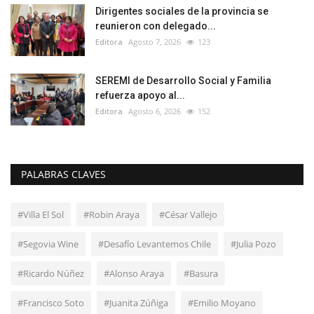
Dirigentes sociales de la provincia se
reunieron con delegado...
Editora
Agosto 7, 2026
123
SEREMI de Desarrollo Social y Familia
refuerza apoyo al...
Editora
Agosto 6, 2026
152
PALABRAS CLAVES
#Villa El Sol
#Robin Araya
#César Vallejo
#Segovia Wine
#Desafío Levantemos Chile
#Julia Pozo
#Ricardo Núñez
#Alonso Araya
#Basura
#Francisco Soto
#Juanita Zúñiga
#Emilio Moyano