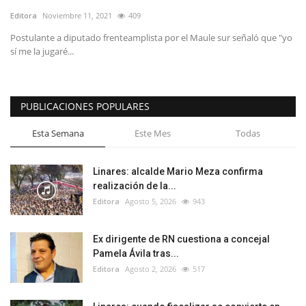
Editora
Noviembre 11, 2021
409
Postulante a diputado frenteamplista por el Maule sur señaló que "yo
sí me la jugaré...
PUBLICACIONES POPULARES
Esta Semana
Este Mes
Todas
Linares: alcalde Mario Meza confirma
realización de la...
Editora
Agosto 5, 2026
943
Ex dirigente de RN cuestiona a concejal
Pamela Ávila tras...
Editora
Agosto 2, 2026
517