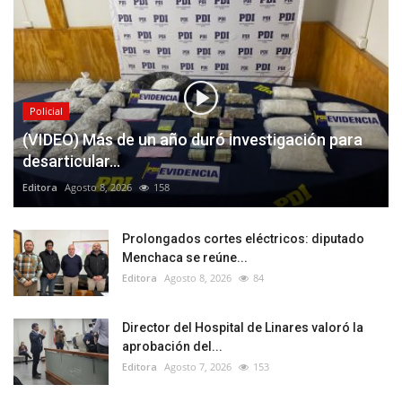
Policial
(VIDEO) Más de un año duró investigación para
desarticular...
Editora
Agosto 8, 2026
158
Prolongados cortes eléctricos: diputado
Menchaca se reúne...
Editora
Agosto 8, 2026
84
Director del Hospital de Linares valoró la
aprobación del...
Editora
Agosto 7, 2026
153