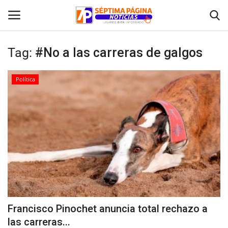
Tag:
#No a las carreras de galgos
Inicio
Política
Crónica
Policial
Tribunales
Deporte
Política
Francisco Pinochet anuncia total rechazo a
las carreras...
Espectáculos