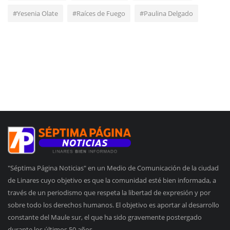
#Yesenia Olate
#Raíces de Fuego
#Paulina Delgado
"Séptima Página Noticias" en un Medio de Comunicación de la ciudad
de Linares cuyo objetivo es que la comunidad esté bien informada, a
través de un periodismo que respeta la libertad de expresión y por
sobre todo los derechos humanos. El objetivo es aportar al desarrollo
constante del Maule sur, el que ha sido gravemente postergado
durante los últimos 50 años.