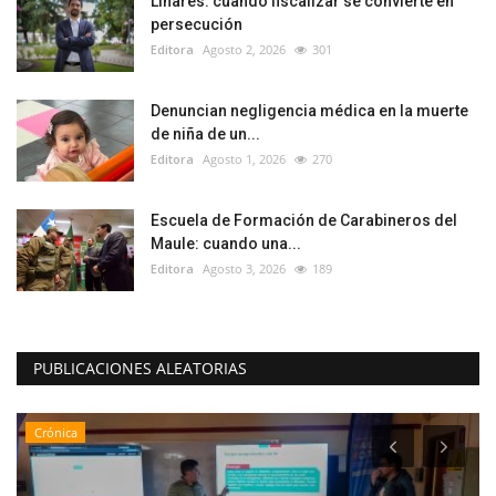
Linares: cuando fiscalizar se convierte en
persecución
Editora
Agosto 2, 2026
301
Denuncian negligencia médica en la muerte
de niña de un...
Editora
Agosto 1, 2026
270
Escuela de Formación de Carabineros del
Maule: cuando una...
Editora
Agosto 3, 2026
189
PUBLICACIONES ALEATORIAS
Crónica