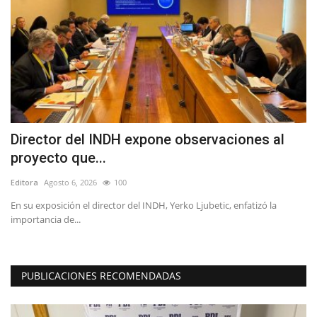
Director del INDH expone observaciones al
L
proyecto que...
M
Editora
Agosto 6, 2026
100
Ed
or
En su exposición el director del INDH, Yerko Ljubetic, enfatizó la
Lo
importancia de...
ca
PUBLICACIONES RECOMENDADAS