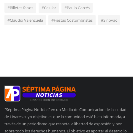
#Billetes falsos
#Celular
#Paulo Garcés
#Claudio Valenzuela
#Fiestas Costumbristas
#Sinovac
"Séptima Página Noticias" en un Medio de Comunicación de la ciudad
de Linares cuyo objetivo es que la comunidad esté bien informada, a
través de un periodismo que respeta la libertad de expresión y por
sobre todo los derechos humanos. El objetivo es aportar al desarrollo