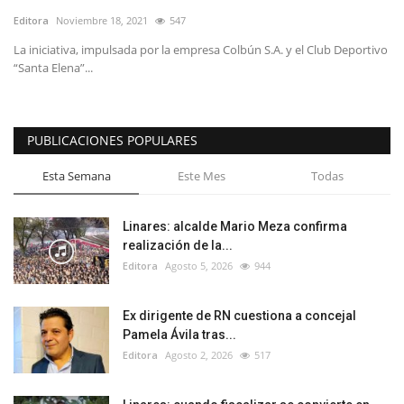
Editora
Noviembre 18, 2021
547
La iniciativa, impulsada por la empresa Colbún S.A. y el Club Deportivo
“Santa Elena”...
PUBLICACIONES POPULARES
Esta Semana
Este Mes
Todas
Linares: alcalde Mario Meza confirma
realización de la...
Editora
Agosto 5, 2026
944
Ex dirigente de RN cuestiona a concejal
Pamela Ávila tras...
Editora
Agosto 2, 2026
517