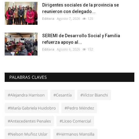
Dirigentes sociales de la provincia se
reunieron con delegado...
Editora
Agosto 7, 2026
125
SEREMI de Desarrollo Social y Familia
refuerza apoyo al...
Editora
Agosto 6, 2026
152
PALABRAS CLAVES
#Alejandra Harrison
#Cesantía
#Víctor Bianchi
#María Gabriela Huidobro
#Pedro Méndez
#Antecedentes Penales
#Liceo Comercial
#Nelson Muñoz Uslar
#Hermanos Mansilla