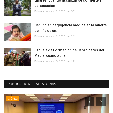
Linares: cuando fiscalizar se convierte en
persecución
Editora
Agosto 2, 2026
301
Denuncian negligencia médica en la muerte
de niña de un...
Editora
Agosto 1, 2026
241
Escuela de Formación de Carabineros del
Maule: cuando una...
Editora
Agosto 3, 2026
191
PUBLICACIONES ALEATORIAS
Crónica