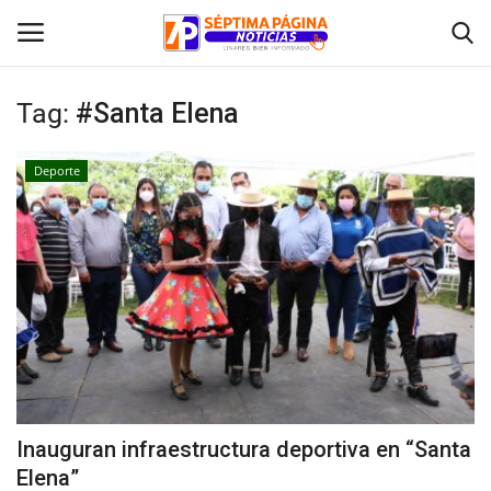
Tag:
#Santa Elena
Inicio
Deporte
Crónica
Policial
Tribunales
Deporte
Política
Inauguran infraestructura deportiva en “Santa
Elena”
Espectáculos