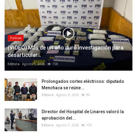
Policial
(VIDEO) Más de un año duró investigación para
desarticular...
Editora
Agosto 8, 2026
158
Prolongados cortes eléctricos: diputado
Menchaca se reúne...
Editora
Agosto 8, 2026
84
Director del Hospital de Linares valoró la
aprobación del...
Editora
Agosto 7, 2026
155