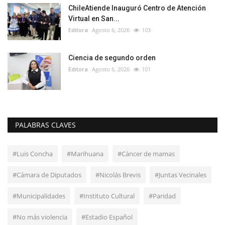
ChileAtiende Inauguró Centro de Atención
Virtual en San...
Editora
Agosto 6, 2026
103
Ciencia de segundo orden
Editora
Agosto 6, 2026
101
PALABRAS CLAVES
#Luis Concha
#Marihuana
#Cáncer de mamas
#Cámara de Diputados
#Nicolás Brevis
#Juntas Vecinales
#Municipalidades
#Instituto Cultural
#Paridad
#No más violencia
#Estadio Español