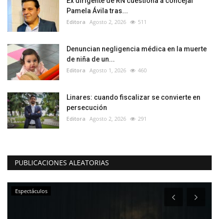
Ex dirigente de RN cuestiona a concejal
Pamela Ávila tras...
Editora
Agosto 2, 2026
511
Denuncian negligencia médica en la muerte
de niña de un...
Editora
Agosto 1, 2026
460
Linares: cuando fiscalizar se convierte en
persecución
Editora
Agosto 2, 2026
291
PUBLICACIONES ALEATORIAS
Espectáculos