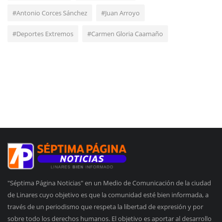
#Antonio Corces Sánchez
#Juan Arroyo
#Deportes Extremos
#Carmen Gloria Caamaño
"Séptima Página Noticias" en un Medio de Comunicación de la ciudad
de Linares cuyo objetivo es que la comunidad esté bien informada, a
través de un periodismo que respeta la libertad de expresión y por
sobre todo los derechos humanos. El objetivo es aportar al desarrollo