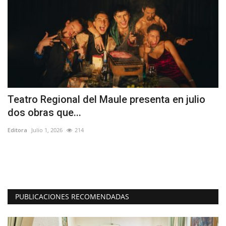
Teatro Regional del Maule presenta en julio
(
dos obras que...
i
Editora
Julio 1, 2026
214
Ed
Lo
PUBLICACIONES RECOMENDADAS