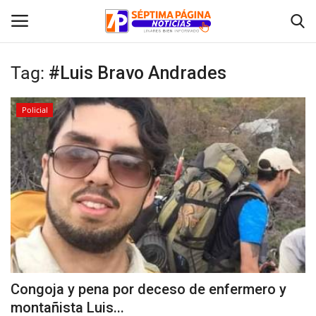
Tag:
#Luis Bravo Andrades
Inicio
Policial
Crónica
Policial
Tribunales
Deporte
Política
Congoja y pena por deceso de enfermero y
montañista Luis...
Espectáculos