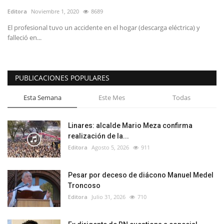
Editora
Noviembre 1, 2020
8689
El profesional tuvo un accidente en el hogar (descarga eléctrica) y
falleció en...
PUBLICACIONES POPULARES
Esta Semana
Este Mes
Todas
Linares: alcalde Mario Meza confirma
realización de la...
Editora
Agosto 5, 2026
911
Pesar por deceso de diácono Manuel Medel
Troncoso
Editora
Julio 31, 2026
710