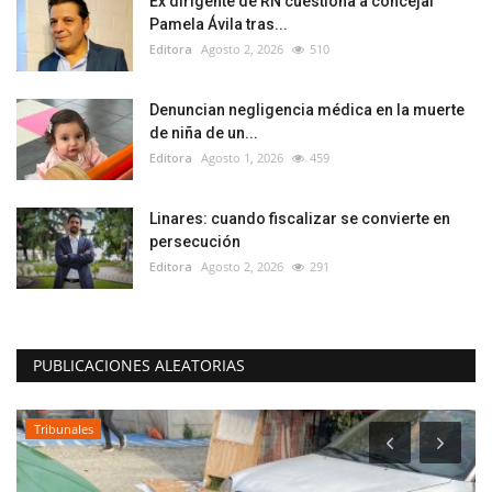
Ex dirigente de RN cuestiona a concejal
Pamela Ávila tras...
Editora
Agosto 2, 2026
510
Denuncian negligencia médica en la muerte
de niña de un...
Editora
Agosto 1, 2026
459
Linares: cuando fiscalizar se convierte en
persecución
Editora
Agosto 2, 2026
291
PUBLICACIONES ALEATORIAS
Tribunales