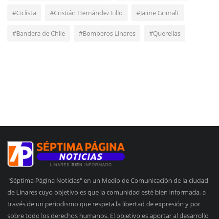
#Ciclista
#Cristián Hernández Lillo
#Jaime Grimalt
#Bandera de Chile
#Bomberos Linares
#Querellas
"Séptima Página Noticias" en un Medio de Comunicación de la ciudad
de Linares cuyo objetivo es que la comunidad esté bien informada, a
través de un periodismo que respeta la libertad de expresión y por
sobre todo los derechos humanos. El objetivo es aportar al desarrollo