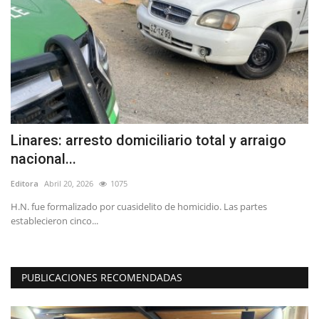
n
Linares: arresto domiciliario total y arraigo
F
nacional...
y
Editora
Abril 20, 2026
1075
Ed
os
H.N. fue formalizado por cuasidelito de homicidio. Las partes
El
establecieron cinco...
Bas
PUBLICACIONES RECOMENDADAS