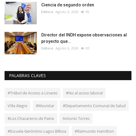
Ciencia de segundo orden
Editora
Agosto 6, 2026
95
Director del INDH expone observaciones al
proyecto que...
Editora
Agosto 6, 2026
83
PALABRAS CLAVES
#Trébol de Acceso a Linares
#No al acoso laboral
VIlla Alegre
#Movistar
#Departamento Comunal de Salud
#Los Chacareros de Paine
Antonio Torres
#Escuela Gerónimo Lagos Bilboa
#Raimundo Hamilton