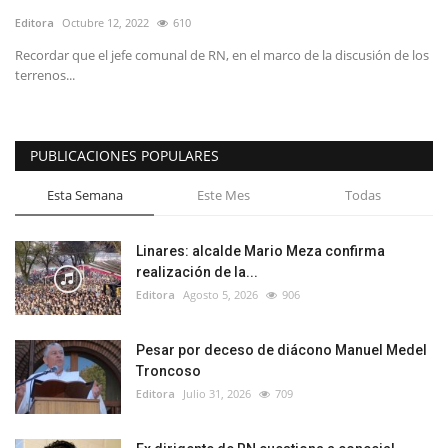
Editora
Octubre 12, 2022
610
Recordar que el jefe comunal de RN, en el marco de la discusión de los
terrenos...
PUBLICACIONES POPULARES
Esta Semana
Este Mes
Todas
Linares: alcalde Mario Meza confirma
realización de la...
Editora
Agosto 5, 2026
906
Pesar por deceso de diácono Manuel Medel
Troncoso
Editora
Julio 31, 2026
709