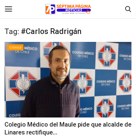
Tag:
#Carlos Radrigán
Inicio
Crónica
Crónica
Policial
Tribunales
Deporte
Política
Colegio Médico del Maule pide que alcalde de
Linares rectifique...
Espectáculos