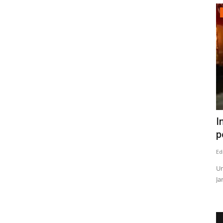
Tribunales
amos a
Abogado Salvador Concha: Marcelo
I
Campos Vergara seguirá...
p
Editora
Julio 24, 2026
381
Ed
gión del
El jurista, explicó que la sentencia por el delito de injurias y
Un
calumnias dictaminada...
Ja