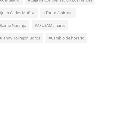
#Anfiteatro
#Caja de Compensación Los Héroes
#Juan Carlos Muñoz
#Torito Albirrojo
#Jaime Naranjo
#AFUSAMLinares
#Fanny Torrejón Boros
#Cambio de horario