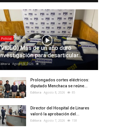
Policial
(VIDEO) Más de un año duró
investigación para desarticular...
Editora
Agosto 8, 2026
159
Prolongados cortes eléctricos:
diputado Menchaca se reúne...
Editora
Agosto 8, 2026
85
Director del Hospital de Linares
valoró la aprobación del...
Editora
Agosto 7, 2026
158