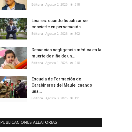
Editora
Agosto 2, 2026
518
Linares: cuando fiscalizar se
convierte en persecución
Editora
Agosto 2, 2026
302
Denuncian negligencia médica en la
muerte de niña de un...
Editora
Agosto 1, 2026
218
Escuela de Formación de
Carabineros del Maule: cuando
una...
Editora
Agosto 3, 2026
191
PUBLICACIONES ALEATORIAS