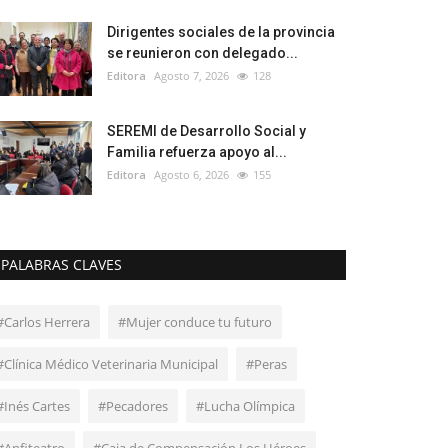
Dirigentes sociales de la provincia
se reunieron con delegado...
Editora
Agosto 7, 2026
128
SEREMI de Desarrollo Social y
Familia refuerza apoyo al...
Editora
Agosto 6, 2026
155
PALABRAS CLAVES
#Carlos Herrera
#Mujer conduce tu futuro
#Clínica Médico Veterinaria Municipal
#Peras
#Inés Cartes
#Pecadores
#Lucha Olímpica