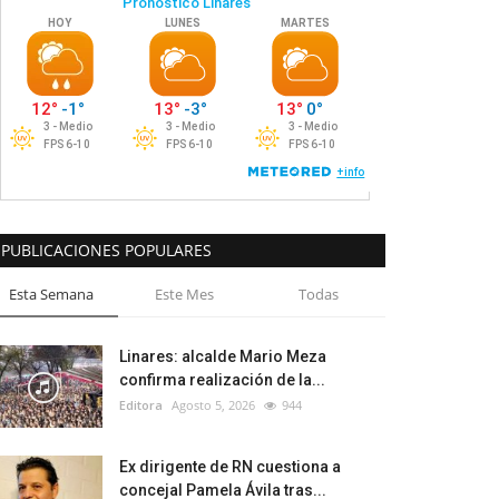
PUBLICACIONES POPULARES
Esta Semana
Este Mes
Todas
Linares: alcalde Mario Meza
confirma realización de la...
Editora
Agosto 5, 2026
944
Ex dirigente de RN cuestiona a
concejal Pamela Ávila tras...