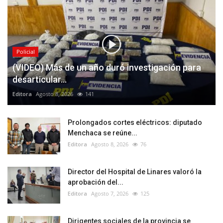
Policial
(VIDEO) Más de un año duró investigación para
desarticular...
Editora
Agosto 8, 2026
141
Prolongados cortes eléctricos: diputado
Menchaca se reúne...
Editora
Agosto 8, 2026
76
Director del Hospital de Linares valoró la
aprobación del...
Editora
Agosto 7, 2026
125
Dirigentes sociales de la provincia se