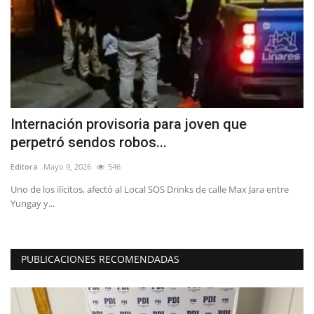
Internación provisoria para joven que
F
perpetró sendos robos...
y
Editora
Mayo 9, 2026
546
Ed
or
Uno de los ilícitos, afectó al Local SOS Drinks de calle Max Jara entre
El
Yungay y...
Bas
PUBLICACIONES RECOMENDADAS