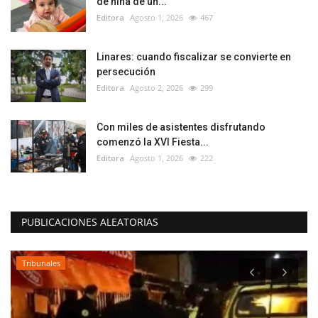
de niña de un...
Editora
Agosto 1, 2026
467
Linares: cuando fiscalizar se convierte en
persecución
Editora
Agosto 2, 2026
299
Con miles de asistentes disfrutando
comenzó la XVI Fiesta...
Editora
Agosto 1, 2026
222
PUBLICACIONES ALEATORIAS
Tribunales