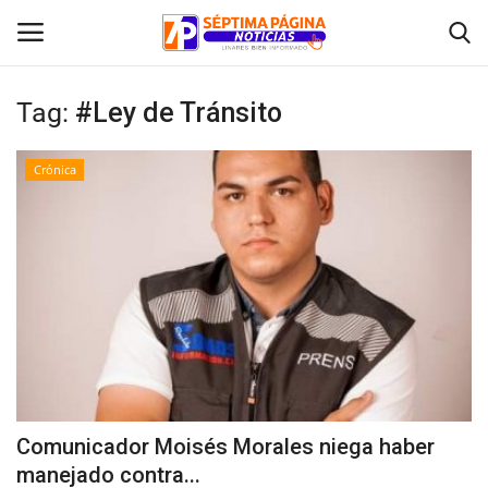
Tag:
#Ley de Tránsito
Inicio
Crónica
Crónica
Policial
Tribunales
Deporte
Política
Comunicador Moisés Morales niega haber
manejado contra...
Espectáculos