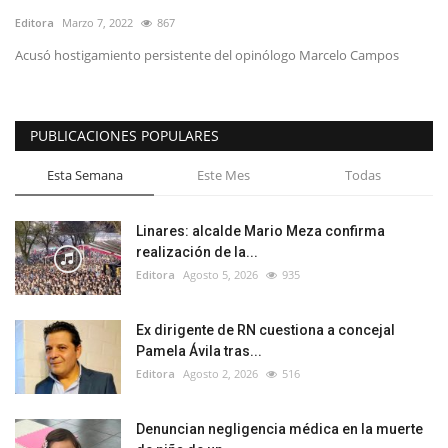
Editora
Marzo 7, 2022
867
Acusó hostigamiento persistente del opinólogo Marcelo Campos
PUBLICACIONES POPULARES
Esta Semana
Este Mes
Todas
Linares: alcalde Mario Meza confirma
realización de la...
Editora
Agosto 5, 2026
935
Ex dirigente de RN cuestiona a concejal
Pamela Ávila tras...
Editora
Agosto 2, 2026
516
Denuncian negligencia médica en la muerte