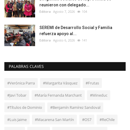
reunieron con delegado...
Editora
Agosto 7, 2026
104
SEREMI de Desarrollo Social y Familia
refuerza apoyo al...
Editora
Agosto 6, 2026
141
PALABRAS CLAVES
#Verónica Parra
#Margarita Vásquez
#Frutas
#Javi Tobar
#María Fernanda Marchant
#Mineduc
#Títulos de Dominio
#Benjamín Ramírez Sandoval
#Luis Jaime
#Macarena San Martín
#OS7
#ReChile