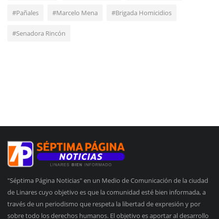
#Pañales
#Marcelo Mena
#Brigada Homicidios
#Senadora Rincón
"Séptima Página Noticias" en un Medio de Comunicación de la ciudad
de Linares cuyo objetivo es que la comunidad esté bien informada, a
través de un periodismo que respeta la libertad de expresión y por
sobre todo los derechos humanos. El objetivo es aportar al desarrollo