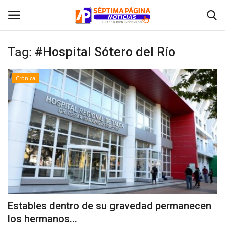
Tag:
#Hospital Sótero del Río
Inicio
Crónica
Crónica
Policial
Tribunales
Deporte
Política
Estables dentro de su gravedad permanecen
los hermanos...
Espectáculos