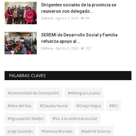
Dirigentes sociales de la provincia se
reunieron con delegado...
Editora
Agosto 7, 2026
89
SEREMI de Desarrollo Social y Familia
refuerza apoyo al...
Editora
Agosto 6, 2026
127
PALABRAS CLAVES
#Universidad de Concepción
#Albergue Linares
#Alza del Gas
#Claudia Nome
#Oveja Negra
#BCI
#Agrupación Mailyn
#No a la violencia escolar
Jorge Guzmán
#Danesa Morales
#Gabriel Solorza