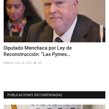
Diputado Menchaca por Ley de
C
Reconstrucción: “Las Pymes...
c
Editora
Julio 25, 2026
228
Ed
Lo
em
PUBLICACIONES RECOMENDADAS