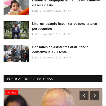
Denuncian negligencia médica en la muerte
de niña de un...
Editora
Agosto 1, 2026
464
Linares: cuando fiscalizar se convierte en
persecución
Editora
Agosto 2, 2026
292
Con miles de asistentes disfrutando
comenzó la XVI Fiesta...
Editora
Agosto 1, 2026
217
PUBLICACIONES ALEATORIAS
Política