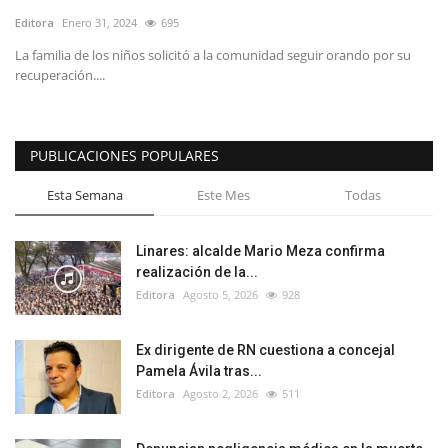
Editora
Enero 31, 2024
695
La familia de los niños solicitó a la comunidad seguir orando por su
recuperación....
PUBLICACIONES POPULARES
Esta Semana
Este Mes
Todas
Linares: alcalde Mario Meza confirma
realización de la...
Editora
Agosto 5, 2026
928
Ex dirigente de RN cuestiona a concejal
Pamela Ávila tras...
Editora
Agosto 2, 2026
511