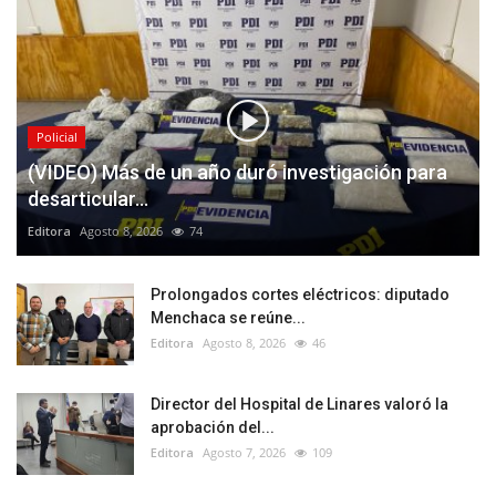
Policial
(VIDEO) Más de un año duró investigación para
desarticular...
Editora
Agosto 8, 2026
74
Prolongados cortes eléctricos: diputado
Menchaca se reúne...
Editora
Agosto 8, 2026
46
Director del Hospital de Linares valoró la
aprobación del...
Editora
Agosto 7, 2026
109