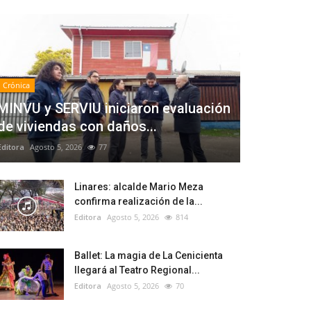
Crónica
MINVU y SERVIU iniciaron evaluación
de viviendas con daños...
Editora
Agosto 5, 2026
77
Linares: alcalde Mario Meza
confirma realización de la...
Editora
Agosto 5, 2026
814
Ballet: La magia de La Cenicienta
llegará al Teatro Regional...
Editora
Agosto 5, 2026
70