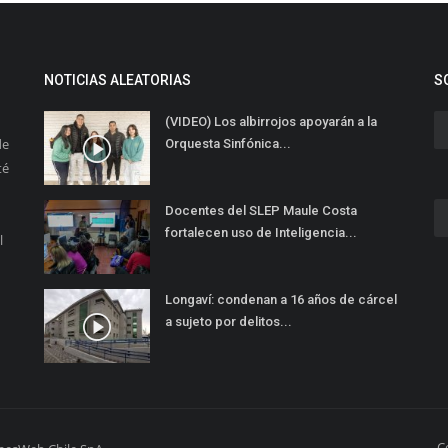
NOTICIAS ALEATORIAS
S
(VIDEO) Los albirrojos apoyarán a la
de
Orquesta Sinfónica...
té
Docentes del SLEP Maule Costa
fortalecen uso de Inteligencia...
l
Longaví: condenan a 16 años de cárcel
a sujeto por delitos...
C