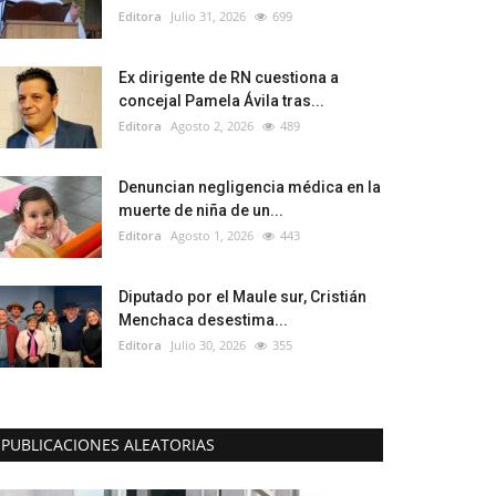
Editora
Julio 31, 2026
699
Ex dirigente de RN cuestiona a
concejal Pamela Ávila tras...
Editora
Agosto 2, 2026
489
Denuncian negligencia médica en la
muerte de niña de un...
Editora
Agosto 1, 2026
443
Diputado por el Maule sur, Cristián
Menchaca desestima...
Editora
Julio 30, 2026
355
PUBLICACIONES ALEATORIAS