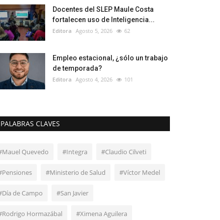
Docentes del SLEP Maule Costa
fortalecen uso de Inteligencia...
Editora
Agosto 5, 2026
62
Empleo estacional, ¿sólo un trabajo
de temporada?
Editora
Agosto 4, 2026
101
PALABRAS CLAVES
#Mauel Quevedo
#Integra
#Claudio Cilveti
#Pensiones
#Ministerio de Salud
#Víctor Medel
#Día de Campo
#San Javier
#Rodrigo Hormazábal
#Ximena Aguilera