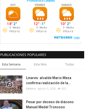
PUBLICACIONES POPULARES
Esta Semana
Este Mes
Todas
Linares: alcalde Mario Meza
confirma realización de la...
Editora
Agosto 5, 2026
823
Pesar por deceso de diácono
Manuel Medel Troncoso