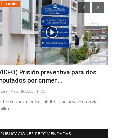
Tribunales
Política
VIDEO) Prisión preventiva para dos
Tensión en
mputados por crimen...
a Cicardini
itora
Mayo 18, 2026
521
Editora
Julio 8, 20
s hechos ocurrieron en abril del año pasado en la vía
blica
PUBLICACIONES RECOMENDADAS