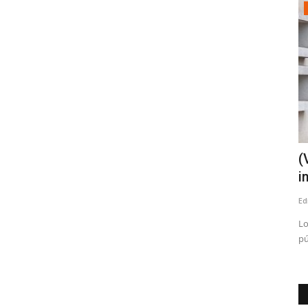
Tribunales
onvierte
(VIDEO) Profesor acusado de abuso
(
sexual contra niños de...
i
Editora
Abril 20, 2026
654
Ed
odos fueron
El acusado, Sergio Maureira, se desempeñaba como docente
Lo
de educación musical en...
pú