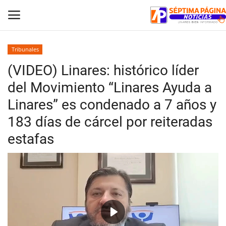
Tribunales
(VIDEO) Linares: histórico líder
Inicio
del Movimiento “Linares Ayuda a
Crónica
Linares” es condenado a 7 años y
183 días de cárcel por reiteradas
Policial
estafas
Tribunales
Deporte
Política
Play
Espectáculos