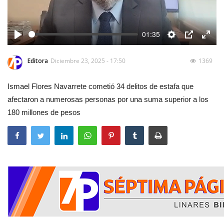
01:35
Play
Settings
PIP
Enter
fulls
Editora
Diciembre 23, 2025 - 17:50
1369
Ismael Flores Navarrete cometió 34 delitos de estafa que
afectaron a numerosas personas por una suma superior a los
180 millones de pesos