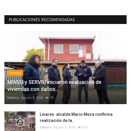
PUBLICACIONES RECOMENDADAS
Crónica
MINVU y SERVIU iniciaron evaluación de
viviendas con daños...
Editora
Agosto 5, 2026
76
Linares: alcalde Mario Meza confirma
realización de la...
Editora
Agosto 5, 2026
810