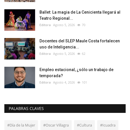
Ballet: La magia de La Cenicienta llegará al
Teatro Regional...
Editora
Agosto 5, 2026
70
Docentes del SLEP Maule Costa fortalecen
uso de Inteligencia...
Editora
Agosto 5, 2026
62
Empleo estacional, ¿sólo un trabajo de
temporada?
Editora
Agosto 4, 2026
101
PALABRAS CLAVES
#Día de la Mujer
#Oscar Villagra
#Cultura
#Icuadra