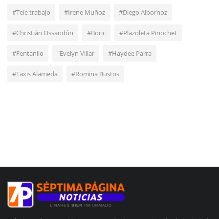
#Tele trabajo
#Irene Muñoz
#Diego Albornoz
#Christián Ossandón
#Boric
#Plazoleta Pinochet
#Fentanilo
"Evelyn Villar
#Haydee Parra
#Taxis Alameda
#Romina Bustos