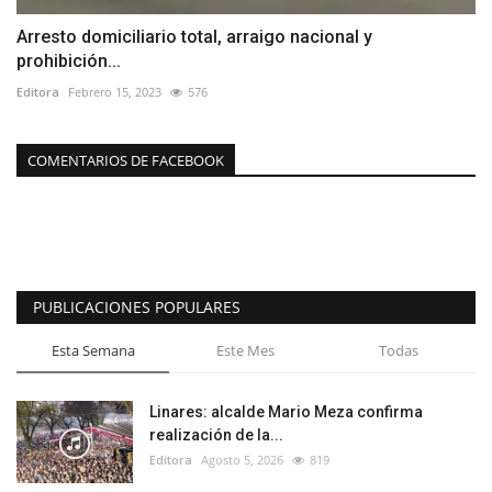
Arresto domiciliario total, arraigo nacional y
prohibición...
Editora
Febrero 15, 2023
576
COMENTARIOS DE FACEBOOK
PUBLICACIONES POPULARES
Esta Semana
Este Mes
Todas
Linares: alcalde Mario Meza confirma
realización de la...
Editora
Agosto 5, 2026
819