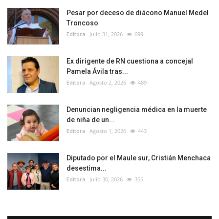
Pesar por deceso de diácono Manuel Medel
Troncoso
Editora
Julio 31, 2026
699
Ex dirigente de RN cuestiona a concejal
Pamela Ávila tras...
Editora
Agosto 2, 2026
489
Denuncian negligencia médica en la muerte
de niña de un...
Editora
Agosto 1, 2026
443
Diputado por el Maule sur, Cristián Menchaca
desestima...
Editora
Julio 30, 2026
355