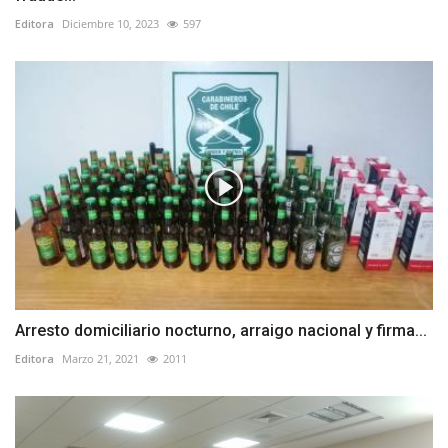
Editora
Diciembre 10, 2023
597
Arresto domiciliario nocturno, arraigo nacional y firma...
Editora
Marzo 21, 2021
2011