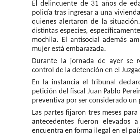
El delincuente de 31 años de ed
Policial
policía tras ingresar a una viviend
quienes alertaron de la situación
distintas especies, específicament
mochila. El antisocial además am
mujer está embarazada.
Durante la jornada de ayer se r
control de la detención en el Juzg
ólo un trabajo de
(AUDIO) Persona mayor se man
estado grave a raíz...
En la instancia el tribunal declar
petición del fiscal Juan Pablo Pere
Editora
Mayo 28, 2026
1230
preventiva por ser considerado un p
Ayer, a eso de las 18:00 horas, los equipos de e
debieron atender dos siniestros...
Las partes fijaron tres meses para 
antecedentes fueron elevados a 
encuentra en forma ilegal en el paí