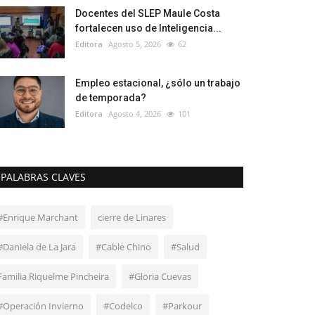
Docentes del SLEP Maule Costa
fortalecen uso de Inteligencia...
Editora
Agosto 5, 2026
62
Empleo estacional, ¿sólo un trabajo
de temporada?
Editora
Agosto 4, 2026
101
PALABRAS CLAVES
#Enrique Marchant
cierre de Linares
#Daniela de La Jara
#Cable Chino
#Salud
Familia Riquelme Pincheira
#Gloria Cuevas
#Operación Invierno
#Codelco
#Parkour