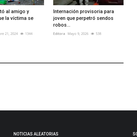
tó al amigo y
Internación provisoria para
e la víctima se
joven que perpetró sendos
robos...
re 21, 2024
1344
Editora
Mayo 9, 2026
538
NOTICIAS ALEATORIAS
S