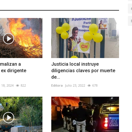
rmalizan a
Justicia local instruye
ex dirigente
diligencias claves por muerte
de...
 18, 2024
822
Editora
Julio 23, 2022
678