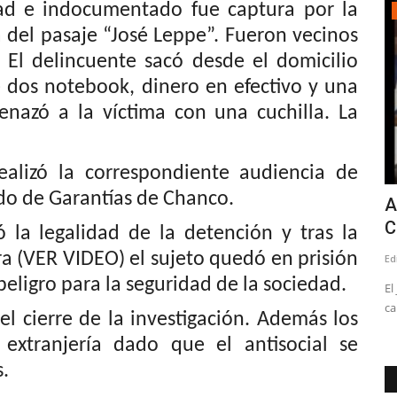
ad e indocumentado fue captura por la
Deporte
a del pasaje “José Leppe”. Fueron vecinos
. El delincuente sacó desde el domicilio
e dos notebook, dinero en efectivo y una
enazó a la víctima con una cuchilla. La
ealizó la correspondiente audiencia de
ado de Garantías de Chanco.
tiene en
(VIDEO) Los albirrojos apoyarán a la
A
Orquesta Sinfónica...
C
ó la legalidad de la detención y tras la
ira (VER VIDEO) el sujeto quedó en prisión
Editora
Junio 11, 2026
291
Ed
eligro para la seguridad de la sociedad.
mergencia
Deportes Linares destinará parte de la recaudación del
El
partido que disputará ante...
ca
el cierre de la investigación. Además los
extranjería dado que el antisocial se
s.