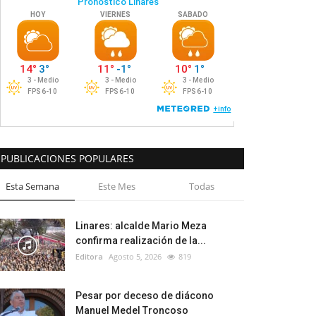
PUBLICACIONES POPULARES
Esta Semana
Este Mes
Todas
Linares: alcalde Mario Meza
confirma realización de la...
Editora
Agosto 5, 2026
819
Pesar por deceso de diácono
Manuel Medel Troncoso