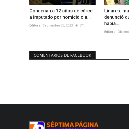
Condenan a 12 años de cárcel
Linares: ma
a imputado por homicidio a...
denunció qu
había...
Editora
Septiembre 20, 2023
741
Editora
Diciemb
COMENTARIOS DE FACEBOOK