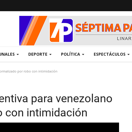
UNALES
DEPORTE
POLÍTICA
ESPECTÁCULOS
formalizado por robo con intimidación
ventiva para venezolano
o con intimidación