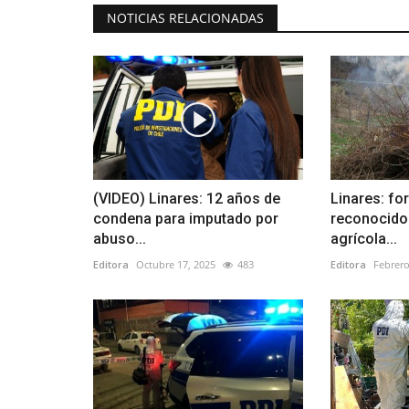
NOTICIAS RELACIONADAS
(VIDEO) Linares: 12 años de
Linares: fo
condena para imputado por
reconocido 
abuso...
agrícola...
Editora
Octubre 17, 2025
483
Editora
Febrero