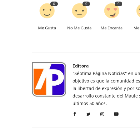
0
0
0
Me Gusta
No Me Gusta
Me Encanta
Me 
Editora
"Séptima Página Noticias" en u
objetivo es que la comunidad es
la libertad de expresión y por s
desarrollo constante del Maule 
últimos 50 años.