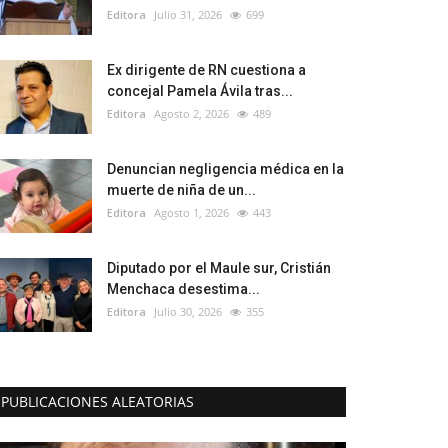
Editora
Julio 31, 2026
699
Ex dirigente de RN cuestiona a
concejal Pamela Ávila tras...
Editora
Agosto 2, 2026
489
Denuncian negligencia médica en la
muerte de niña de un...
Editora
Agosto 1, 2026
443
Diputado por el Maule sur, Cristián
Menchaca desestima...
Editora
Julio 30, 2026
355
PUBLICACIONES ALEATORIAS