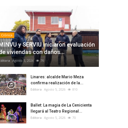
Crónica
MINVU y SERVIU iniciaron evaluación
de viviendas con daños...
Editora
Agosto 5, 2026
76
Linares: alcalde Mario Meza
confirma realización de la...
Editora
Agosto 5, 2026
810
Ballet: La magia de La Cenicienta
llegará al Teatro Regional...
Editora
Agosto 5, 2026
70