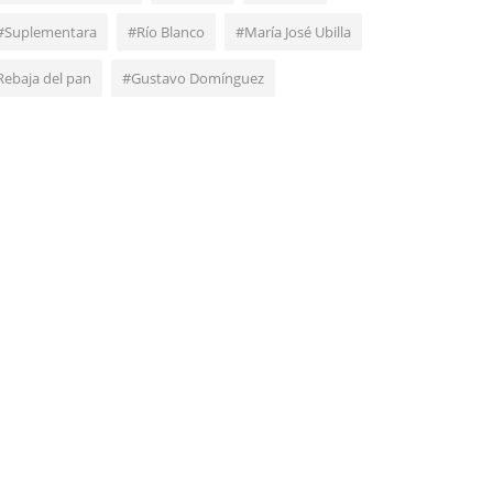
#Suplementara
#Río Blanco
#María José Ubilla
Rebaja del pan
#Gustavo Domínguez