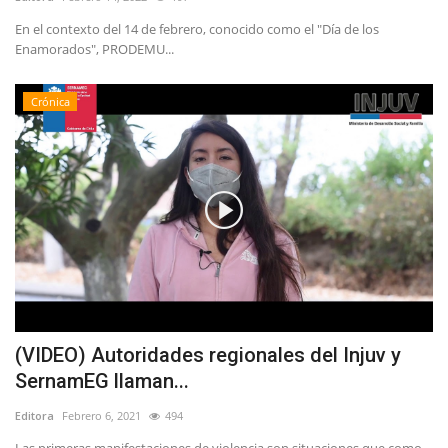
En el contexto del 14 de febrero, conocido como el "Día de los
Enamorados", PRODEMU...
Crónica
(VIDEO) Autoridades regionales del Injuv y
SernamEG llaman...
Editora
Febrero 6, 2021
494