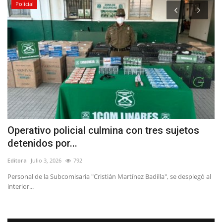
Policial
Operativo policial culmina con tres sujetos
J
detenidos por...
C
Editora
Julio 3, 2026
792
Ed
Personal de la Subcomisaria "Cristián Martínez Badilla", se desplegó al
Ka
interior...
Ac