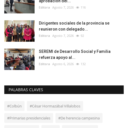
aprobación del...
Editora
Agosto 7, 2026
116
Dirigentes sociales de la provincia se
reunieron con delegado...
Editora
Agosto 7, 2026
92
SEREMI de Desarrollo Social y Familia
refuerza apoyo al...
Editora
Agosto 6, 2026
132
PALABRAS CLAVES
#Colbún
#César Hormazábal Villalobos
#Primarias presidenciales
#De herencia campesina