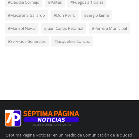
#Claudia Cornejo
#Paltas
#Fuegos articiales
#Macarena Gallardo
#Don Rorro
#Sergio Jaime
#Marisol Navia
#Juan Carlos Retamal
#Perrera Municipal
#Servicios Generales
#Jacqueline Concha
"Séptima Página Noticias" en un Medio de Comunicación de la ciudad