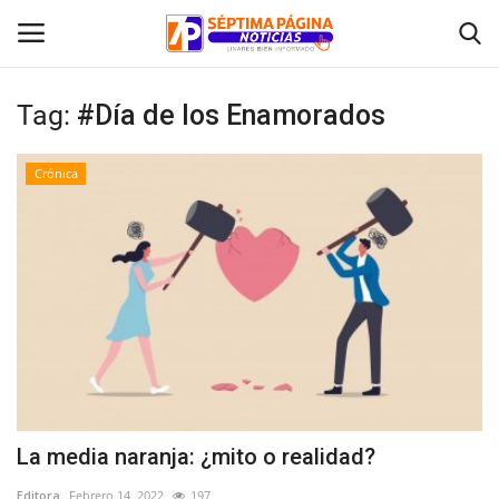
Tag:
#Día de los Enamorados
Inicio
Crónica
Crónica
Policial
Tribunales
Deporte
Política
La media naranja: ¿mito o realidad?
Espectáculos
Editora
Febrero 14, 2022
197