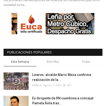
Las primeras manifestaciones de violencia son situaciones que como
sociedad se ha...
PUBLICACIONES POPULARES
Esta Semana
Este Mes
Todas
Linares: alcalde Mario Meza confirma
realización de la...
Editora
Agosto 5, 2026
930
Ex dirigente de RN cuestiona a concejal
Pamela Ávila tras...