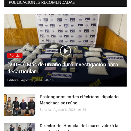
PUBLICACIONES RECOMENDADAS
Policial
(VIDEO) Más de un año duró investigación para
desarticular...
Editora
Agosto 8, 2026
110
Prolongados cortes eléctricos: diputado
Menchaca se reúne...
Editora
Agosto 8, 2026
63
Director del Hospital de Linares valoró la