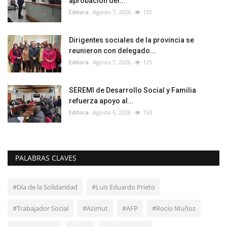
aprobación del...
Editora
Agosto 7, 2026
155
Dirigentes sociales de la provincia se
reunieron con delegado...
Editora
Agosto 7, 2026
125
SEREMI de Desarrollo Social y Familia
refuerza apoyo al...
Editora
Agosto 6, 2026
153
PALABRAS CLAVES
#Día de la Solidaridad
#Luis Eduardo Prieto
#Trabajador Social
#Azimut
#AFP
#Rocío Muñoz