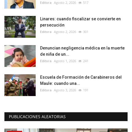
Editora
Agosto 2, 2026
517
Linares: cuando fiscalizar se convierte en
persecución
Editora
Agosto 2, 2026
301
Denuncian negligencia médica en la muerte
de niña de un...
Editora
Agosto 1, 2026
241
Escuela de Formación de Carabineros del
Maule: cuando una...
Editora
Agosto 3, 2026
191
PUBLICACIONES ALEATORIAS