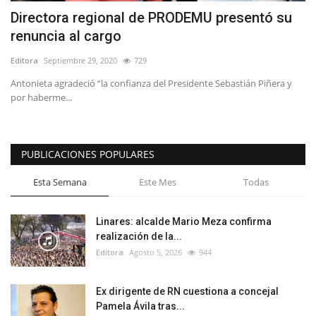
Directora regional de PRODEMU presentó su
renuncia al cargo
Editora
Septiembre 29, 2020
729
Antonieta agradeció “la confianza del Presidente Sebastián Piñera y
por haberme...
PUBLICACIONES POPULARES
Esta Semana
Este Mes
Todas
Linares: alcalde Mario Meza confirma
realización de la...
Editora
Agosto 5, 2026
944
Ex dirigente de RN cuestiona a concejal
Pamela Ávila tras...