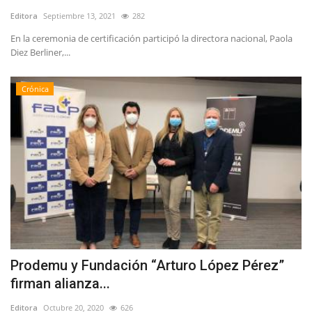
Editora
Septiembre 13, 2021
282
En la ceremonia de certificación participó la directora nacional, Paola
Diez Berliner,...
Crónica
Prodemu y Fundación “Arturo López Pérez”
firman alianza...
Editora
Octubre 20, 2020
626