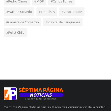
#Pedro Olmos
#MOP
#Carlos Torres
#Waldo Quevedo
#Embalses
#Caso Fraude
#Cámara de Comercio
Hospital de Cauquenes
#Pellet Chile
"Séptima Página Noticias" en un Medio de Comunicación de la ciudad