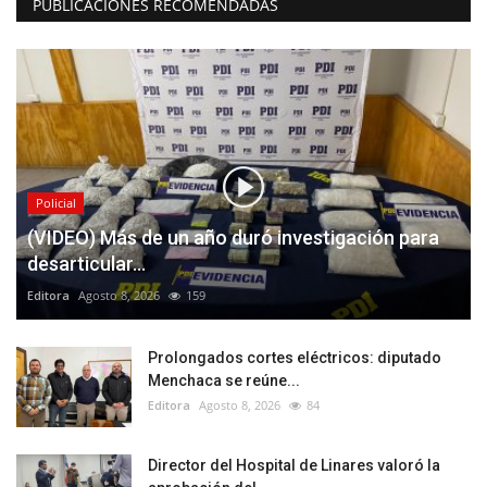
PUBLICACIONES RECOMENDADAS
Policial
(VIDEO) Más de un año duró investigación para
desarticular...
Editora
Agosto 8, 2026
159
Prolongados cortes eléctricos: diputado
Menchaca se reúne...
Editora
Agosto 8, 2026
84
Director del Hospital de Linares valoró la