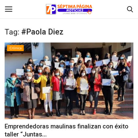
Tag:
#Paola Diez
Inicio
Crónica
Crónica
Policial
Tribunales
Deporte
Política
Emprendedoras maulinas finalizan con éxito
taller “Juntas...
Espectáculos