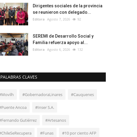
Dirigentes sociales de la provincia
se reunieron con delegado...
Editora
Agosto 7, 2026
92
SEREMI de Desarrollo Social y
Familia refuerza apoyo al...
Editora
Agosto 6, 2026
132
PALABRAS CLAVES
#Movilh
#GobernadoraLinares
#Cauquenes
#Puente Ancoa
#Inser S.A.
#Fernando Gutiérrez
#Artesanos
#ChileSeRecupera
#Funas
#10 por ciento AFP