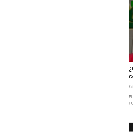
Deporte
tando
Mindep-IND del Maule dio el vamos a
¿
sus talleres sociales...
c
Editora
Enero 25, 2026
727
Ed
icentro de la
La oferta programática del Mindep- IND de la región del
El
Maule también abarca jóvenes,...
FC