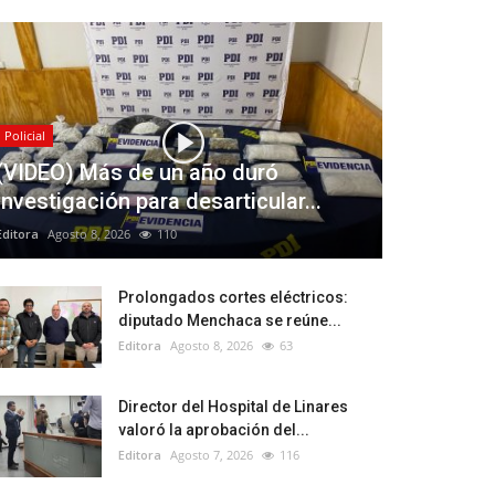
Policial
(VIDEO) Más de un año duró
investigación para desarticular...
Editora
Agosto 8, 2026
110
Prolongados cortes eléctricos:
diputado Menchaca se reúne...
Editora
Agosto 8, 2026
63
Director del Hospital de Linares
valoró la aprobación del...
Editora
Agosto 7, 2026
116