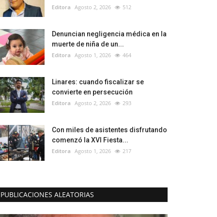
Editora
Agosto 2, 2026
512
Denuncian negligencia médica en la
muerte de niña de un...
Editora
Agosto 1, 2026
464
Linares: cuando fiscalizar se
convierte en persecución
Editora
Agosto 2, 2026
293
Con miles de asistentes disfrutando
comenzó la XVI Fiesta...
Editora
Agosto 1, 2026
217
PUBLICACIONES ALEATORIAS