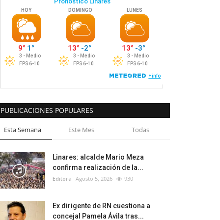
PUBLICACIONES POPULARES
Esta Semana
Este Mes
Todas
Linares: alcalde Mario Meza
confirma realización de la...
Editora
Agosto 5, 2026
930
Ex dirigente de RN cuestiona a
concejal Pamela Ávila tras...