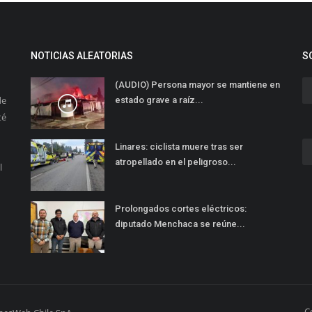
NOTICIAS ALEATORIAS
S
(AUDIO) Persona mayor se mantiene en
de
estado grave a raíz...
té
Linares: ciclista muere tras ser
atropellado en el peligroso...
l
Prolongados cortes eléctricos:
diputado Menchaca se reúne...
C