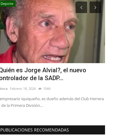
Deporte
Policial
Quién es Jorge Alvial?, el nuevo
Una persona
ontrolador de la SADP...
Iansa, un l
itora
Febrero 18, 2026
1044
Editora
Julio 26, 2
 empresario iquiqueño, es dueño además del Club Herrera
SIAT Maule indag
 de la Primera División...
de 35 años de eda
PUBLICACIONES RECOMENDADAS