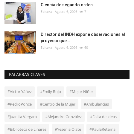
Ciencia de segundo orden
Editora
Agosto 6, 2026
71
Director del INDH expone observaciones al
proyecto que...
Editora
Agosto 6, 2026
60
PALABRAS CLAVES
#Víctor Yáñez
#Emily Rojo
#Mejor Niñez
#PedroPonce
#Centro de la Mujer
#Ambulancias
#Juanita Vergara
#Alejandro González
#Falta de ideas
#Biblioteca de Linares
#Yesenia Olate
#PaulaRetamal