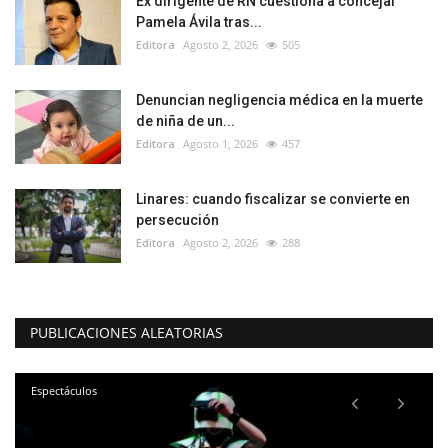
Ex dirigente de RN cuestiona a concejal
Pamela Ávila tras...
Editora
Agosto 2, 2026
505
Denuncian negligencia médica en la muerte
de niña de un...
Editora
Agosto 1, 2026
457
Linares: cuando fiscalizar se convierte en
persecución
Editora
Agosto 2, 2026
288
PUBLICACIONES ALEATORIAS
Espectáculos