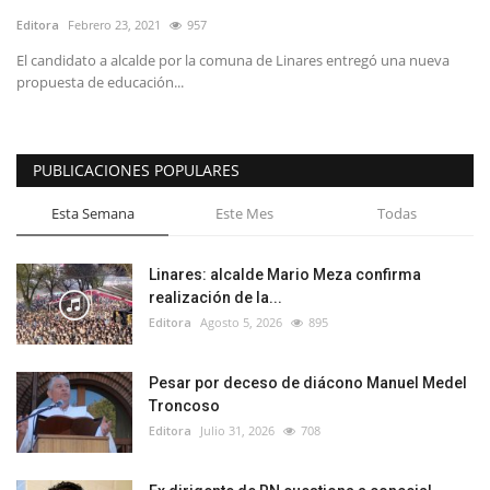
Editora
Febrero 23, 2021
957
El candidato a alcalde por la comuna de Linares entregó una nueva
propuesta de educación...
PUBLICACIONES POPULARES
Esta Semana
Este Mes
Todas
Linares: alcalde Mario Meza confirma
realización de la...
Editora
Agosto 5, 2026
895
Pesar por deceso de diácono Manuel Medel
Troncoso
Editora
Julio 31, 2026
708