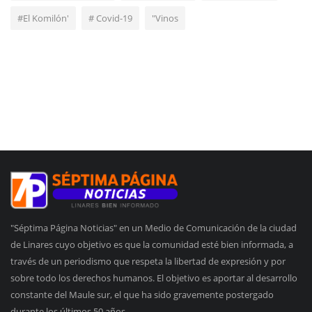
#El Komilón'
# Covid-19
"Vinos
"Séptima Página Noticias" en un Medio de Comunicación de la ciudad
de Linares cuyo objetivo es que la comunidad esté bien informada, a
través de un periodismo que respeta la libertad de expresión y por
sobre todo los derechos humanos. El objetivo es aportar al desarrollo
constante del Maule sur, el que ha sido gravemente postergado
durante los últimos 50 años.