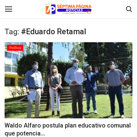
Tag:
#Eduardo Retamal
Inicio
Política
Crónica
Policial
Tribunales
Deporte
Política
Waldo Alfaro postula plan educativo comunal
que potencia...
Espectáculos