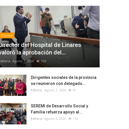
Crónica
Director del Hospital de Linares
valoró la aprobación del...
Editora
Agosto 7, 2026
104
Dirigentes sociales de la provincia
se reunieron con delegado...
Editora
Agosto 7, 2026
81
SEREMI de Desarrollo Social y
Familia refuerza apoyo al...
Editora
Agosto 6, 2026
118