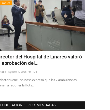
Crónica
Tribunales
irector del Hospital de Linares valoró
Abogado S
a aprobación del...
Campos Ver
itora
Agosto 7, 2026
104
Editora
Julio 24, 2
 doctor René Espinosa expresó que las 7 ambulancias,
El jurista, explic
enen a reponer la flota...
calumnias dictam
PUBLICACIONES RECOMENDADAS