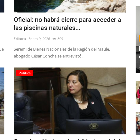
Oficial: no habrá cierre para acceder a
las piscinas naturales...
Editora
Enero 9, 2026
809
ue
Seremi de Bienes Nacionales de la Región del Maule,
abogado César Concha se entrevistó...
Política