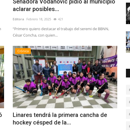
Senadora Vodanovic pidió al municipio
aclarar posibles...
Editora
Febrero 18, 2025
421
n
“Primero quiero destacar el trabajo del seremi de BBNN,
César Concha, con quien...
Crónica
ó
Linares tendrá la primera cancha de
hockey césped de la...