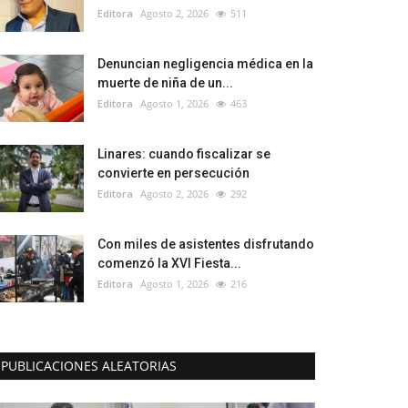
Editora
Agosto 2, 2026
511
Denuncian negligencia médica en la
muerte de niña de un...
Editora
Agosto 1, 2026
463
Linares: cuando fiscalizar se
convierte en persecución
Editora
Agosto 2, 2026
292
Con miles de asistentes disfrutando
comenzó la XVI Fiesta...
Editora
Agosto 1, 2026
216
PUBLICACIONES ALEATORIAS