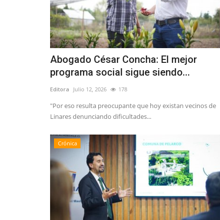
Tribunales
Abogado César Concha: El mejor
programa social sigue siendo...
Editora
Julio 12, 2026
178
"Por eso resulta preocupante que hoy existan vecinos de
(VIDEO) Prisión preventiva par
Linares denunciando dificultades...
imputados por crimen...
Editora
Mayo 18, 2026
533
Crónica
Los hechos ocurrieron en abril del año pasado en
pública