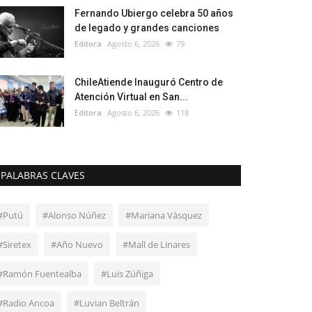
Fernando Ubiergo celebra 50 años
de legado y grandes canciones
Editora
Agosto 6, 2026
79
ChileAtiende Inauguró Centro de
Atención Virtual en San...
Editora
Agosto 6, 2026
118
PALABRAS CLAVES
#Putú
#Alonso Núñez
#Mariana Vásquez
#Siretex
#Año Nuevo
#Mall de Linares
#Ramón Fuentealba
#Luis Zúñiga
#Radio Ancoa
#Luvian Beltrán