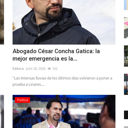
Abogado César Concha Gatica: la
mejor emergencia es la...
Editora
Julio 20, 2026
162
"Las intensas lluvias de los últimos días volvieron a poner a
prueba a Linares....
Política