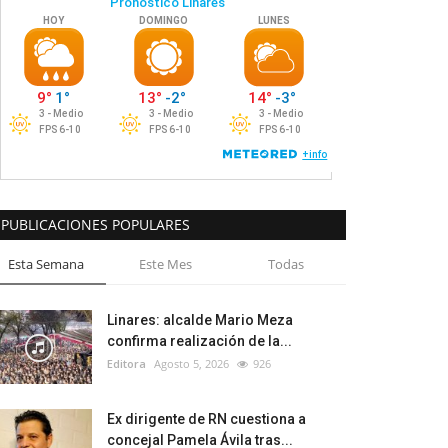
PUBLICACIONES POPULARES
Esta Semana
Este Mes
Todas
Linares: alcalde Mario Meza
confirma realización de la...
Editora
Agosto 5, 2026
926
Ex dirigente de RN cuestiona a
concejal Pamela Ávila tras...