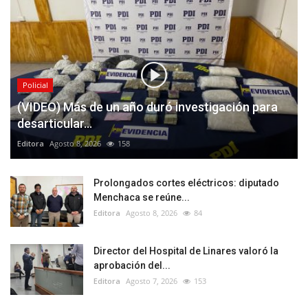
Policial
(VIDEO) Más de un año duró investigación para
desarticular...
Editora
Agosto 8, 2026
158
Prolongados cortes eléctricos: diputado
Menchaca se reúne...
Editora
Agosto 8, 2026
84
Director del Hospital de Linares valoró la
aprobación del...
Editora
Agosto 7, 2026
153