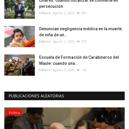
Linares: cuando fiscalizar se convierte en
persecución
Editora
Agosto 2, 2026
301
Denuncian negligencia médica en la muerte
de niña de un...
Editora
Agosto 1, 2026
270
Escuela de Formación de Carabineros del
Maule: cuando una...
Editora
Agosto 3, 2026
190
PUBLICACIONES ALEATORIAS
Política