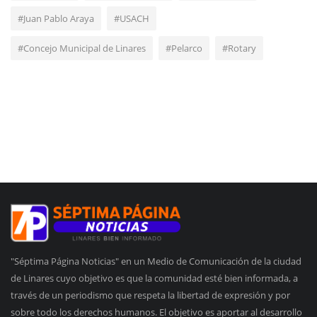
#Juan Pablo Araya
#USACH
#Concejo Municipal de Linares
#Pelarco
#Rotary
"Séptima Página Noticias" en un Medio de Comunicación de la ciudad
de Linares cuyo objetivo es que la comunidad esté bien informada, a
través de un periodismo que respeta la libertad de expresión y por
sobre todo los derechos humanos. El objetivo es aportar al desarrollo