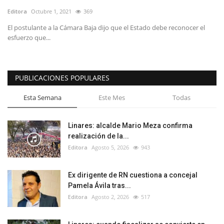
Editora
Octubre 1, 2021
369
El postulante a la Cámara Baja dijo que el Estado debe reconocer el
esfuerzo que...
PUBLICACIONES POPULARES
Esta Semana
Este Mes
Todas
Linares: alcalde Mario Meza confirma
realización de la...
Editora
Agosto 5, 2026
943
Ex dirigente de RN cuestiona a concejal
Pamela Ávila tras...
Editora
Agosto 2, 2026
517