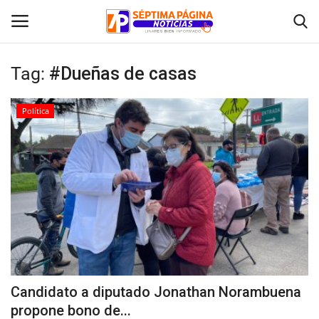
Tag:
#Dueñas de casas
Inicio
Política
Crónica
Policial
Tribunales
Deporte
Política
Candidato a diputado Jonathan Norambuena
propone bono de...
Espectáculos