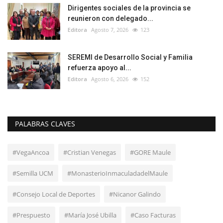
Dirigentes sociales de la provincia se
reunieron con delegado...
Editora
Agosto 7, 2026
123
SEREMI de Desarrollo Social y Familia
refuerza apoyo al...
Editora
Agosto 6, 2026
152
PALABRAS CLAVES
#VegaAncoa
#Cristian Venegas
#GORE Maule
#Semilla UCM
#MonasterioInmaculadadelMaule
#Consejo Local de Deportes
#Nicanor Galindo
#Prespuesto
#María José Ubilla
#Caso Facturas