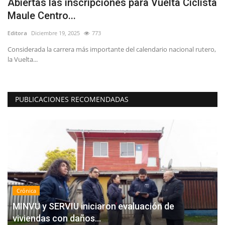
Abiertas las inscripciones para Vuelta Ciclista
(
Maule Centro...
h
Editora
Diciembre 19, 2025
773
Ed
Considerada la carrera más importante del calendario nacional rutero,
“L
la Vuelta...
in
PUBLICACIONES RECOMENDADAS
Crónica
MINVU y SERVIU iniciaron evaluación de
viviendas con daños...