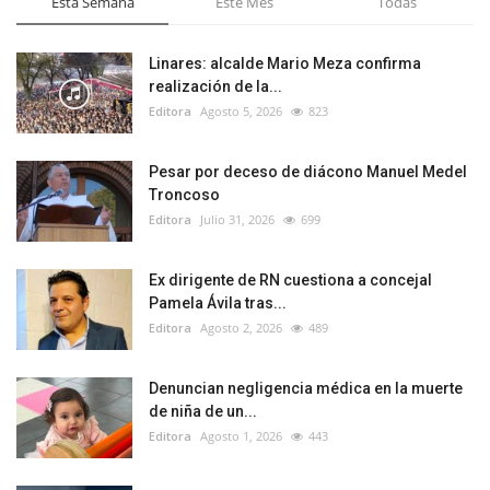
Esta Semana
Este Mes
Todas
Linares: alcalde Mario Meza confirma
realización de la...
Editora
Agosto 5, 2026
823
Pesar por deceso de diácono Manuel Medel
Troncoso
Editora
Julio 31, 2026
699
Ex dirigente de RN cuestiona a concejal
Pamela Ávila tras...
Editora
Agosto 2, 2026
489
Denuncian negligencia médica en la muerte
de niña de un...
Editora
Agosto 1, 2026
443