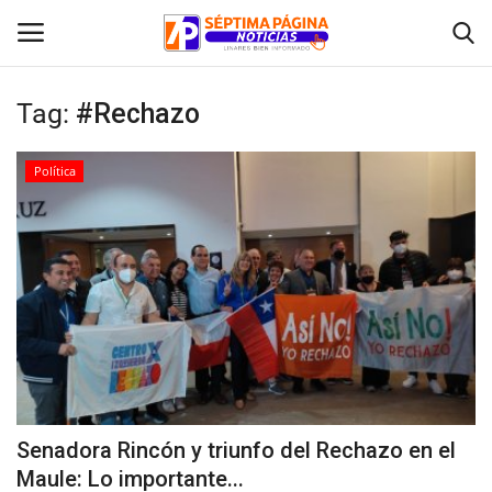
Tag:
#Rechazo
Inicio
Política
Crónica
Policial
Tribunales
Deporte
Política
Senadora Rincón y triunfo del Rechazo en el
Maule: Lo importante...
Espectáculos