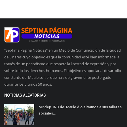
"Séptima Página Noticias" en un Medio de Comunicación de la ciudad
de Linares cuyo objetivo es que la comunidad esté bien informada, a
través de un periodismo que respeta la libertad de expresión y por
sobre todo los derechos humanos. El objetivo es aportar al desarrollo
constante del Maule sur, el que ha sido gravemente postergado
durante los últimos 50 años.
NOTICIAS ALEATORIAS
Mindep-IND del Maule dio el vamos a sus talleres
sociales...