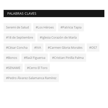
PALABRAS CLAVES
Seremi de Salud
#Los Héroes
#Patricia Tapia
#18 de Septiembre
#Iglesia Corazón de María
#César Concha
#IVA
#Carmen Gloria Morales
#OS7
#Bonos
#Raúl Figueroa
#Cristian Pinilla Palma
#SENAME
#Cerro El Toro
#Pedro Álvarez-Salamanca Ramírez