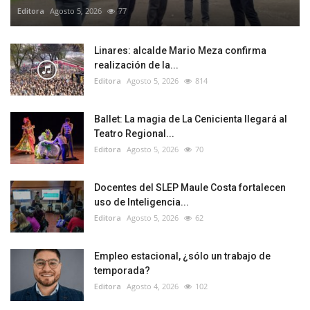
Editora
Agosto 5, 2026
77
Linares: alcalde Mario Meza confirma
realización de la...
Editora
Agosto 5, 2026
814
Ballet: La magia de La Cenicienta llegará al
Teatro Regional...
Editora
Agosto 5, 2026
70
Docentes del SLEP Maule Costa fortalecen
uso de Inteligencia...
Editora
Agosto 5, 2026
62
Empleo estacional, ¿sólo un trabajo de
temporada?
Editora
Agosto 4, 2026
102