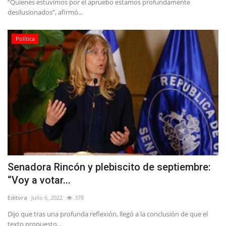
“Quienes estuvimos por el apruebo estamos profundamente
desilusionados”, afirmó...
Política
Senadora Rincón y plebiscito de septiembre:
“Voy a votar...
Editora
Julio 6, 2022
378
Dijo que tras una profunda reflexión, llegó a la conclusión de que el
texto propuesto...