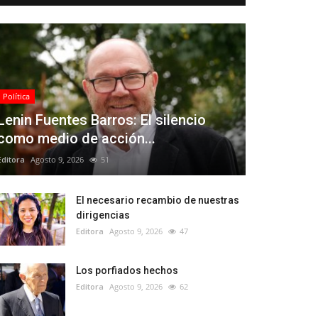
Política
Lenin Fuentes Barros: El silencio
como medio de acción...
Editora
Agosto 9, 2026
51
El necesario recambio de nuestras
dirigencias
Editora
Agosto 9, 2026
47
Los porfiados hechos
Editora
Agosto 9, 2026
62