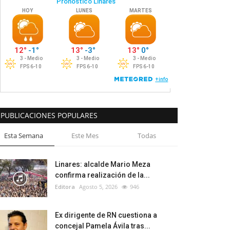
PUBLICACIONES POPULARES
Esta Semana
Este Mes
Todas
Linares: alcalde Mario Meza
confirma realización de la...
Editora
Agosto 5, 2026
946
Ex dirigente de RN cuestiona a
concejal Pamela Ávila tras...