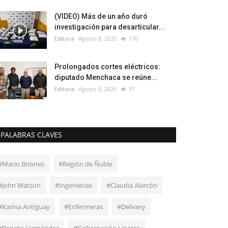
(VIDEO) Más de un año duró
investigación para desarticular...
Editora
Agosto 8, 2026
170
Prolongados cortes eléctricos:
diputado Menchaca se reúne...
Editora
Agosto 8, 2026
91
PALABRAS CLAVES
#Mario Briones
#Región de Ñuble
#John Watson
#Ingenierías
#Claudia Alarcón
#Karina Antiguay
#Enfermeras
#Delivery