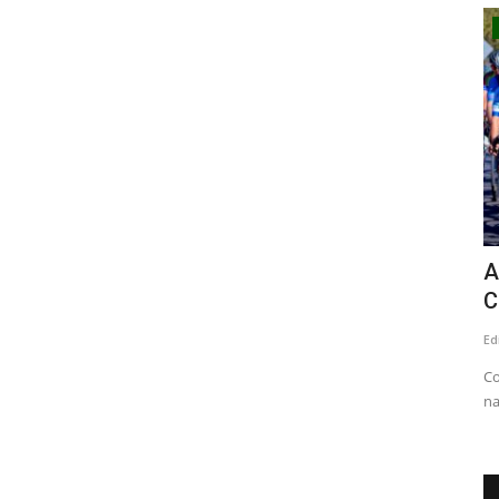
Espectáculos
en que
Linares: alcalde Mario Meza confirma
A
realización de la...
C
Editora
Agosto 5, 2026
936
Ed
 calle Max
El jefe comunal, dijo tener la convicción que el Concejo
Co
Municipal aprobará el Programa...
na