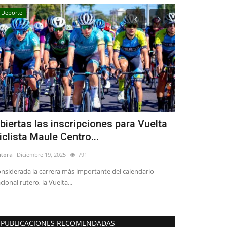
Deporte
Deporte
biertas las inscripciones para Vuelta
(VIDEO) Los
iclista Maule Centro...
Orquesta Si
itora
Diciembre 19, 2025
791
Editora
Junio 11, 
nsiderada la carrera más importante del calendario
Deportes Linares 
cional rutero, la Vuelta...
partido que dispu
PUBLICACIONES RECOMENDADAS