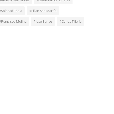
#Renato Hernández
#Gobernación Linares
#Soledad Tapia
#Lilian San Martín
#Francisco Molina
#José Barros
#Carlos Tillería