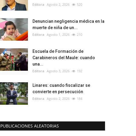
Editora
Agosto 2, 2026
520
Denuncian negligencia médica en la
muerte de niña de un...
Editora
Agosto 1, 2026
210
Escuela de Formación de
Carabineros del Maule: cuando
una...
Editora
Agosto 3, 2026
192
Linares: cuando fiscalizar se
convierte en persecución
Editora
Agosto 2, 2026
184
PUBLICACIONES ALEATORIAS