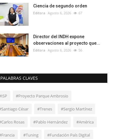
Ciencia de segundo orden
Editora
Agosto 6, 2026
67
Director del INDH expone
observaciones al proyecto que...
Editora
Agosto 6, 2026
56
PALABRAS CLAVES
#ISP
#Proyecto Parque Ambrosio
#Santiago César
#Trenes
#Sergio Martínez
#Carlos Rosas
#Pablo Hernández
#América
#Francia
#Tuning
#Fundación País Digital