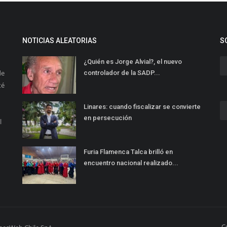
NOTICIAS ALEATORIAS
S
¿Quién es Jorge Alvial?, el nuevo
de
controlador de la SADP...
té
Linares: cuando fiscalizar se convierte
en persecución
l
Furia Flamenca Talca brilló en
encuentro nacional realizado...
C