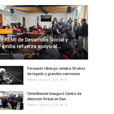
Crónica
SEREMI de Desarrollo Social y
Familia refuerza apoyo al...
Editora
Agosto 6, 2026
66
Fernando Ubiergo celebra 50 años
de legado y grandes canciones
Editora
Agosto 6, 2026
56
ChileAtiende Inauguró Centro de
Atención Virtual en San...
Editora
Agosto 6, 2026
70