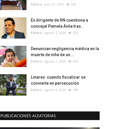
Editora
Julio 31, 2026
705
Ex dirigente de RN cuestiona a
concejal Pamela Ávila tras...
Editora
Agosto 2, 2026
503
Denuncian negligencia médica en la
muerte de niña de un...
Editora
Agosto 1, 2026
453
Linares: cuando fiscalizar se
convierte en persecución
Editora
Agosto 2, 2026
285
PUBLICACIONES ALEATORIAS