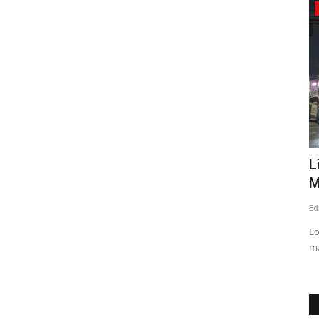
Espectáculos
Fernando Ubiergo celebra 50 años de
L
legado y grandes canciones
M
Editora
Agosto 6, 2026
56
Ed
ta mañana en
El autor de clásicos como ‘Un café para Platón’, ‘El tiempo en
Lo
las Bastillas’ y...
ma