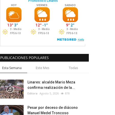
PUBLICACIONES POPULARES
Esta Semana
Este Mes
Todas
Linares: alcalde Mario Meza
confirma realización de la...
Editora
Agosto 5, 2026
878
Pesar por deceso de diácono
Manuel Medel Troncoso