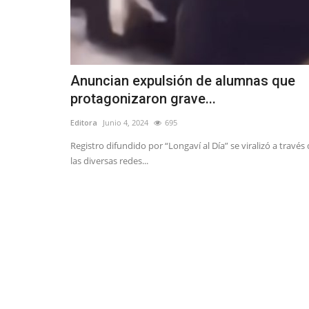
Anuncian expulsión de alumnas que
protagonizaron grave...
Editora
Junio 4, 2024
695
Registro difundido por “Longaví al Día” se viralizó a través
las diversas redes...