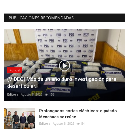
PUBLICACIONES RECOMENDADAS
Policial
(VIDEO) Más de un año duró investigación para
desarticular...
Editora
Agosto 8, 2026
158
Prolongados cortes eléctricos: diputado
Menchaca se reúne...
Editora
Agosto 8, 2026
84