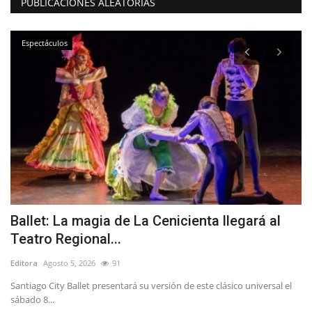
PUBLICACIONES ALEATORIAS
Espectáculos
Ballet: La magia de La Cenicienta llegará al
C
Teatro Regional...
Ed
Editora
Agosto 5, 2026
91
Santiago City Ballet presentará su versión de este clásico universal el
sábado 8...