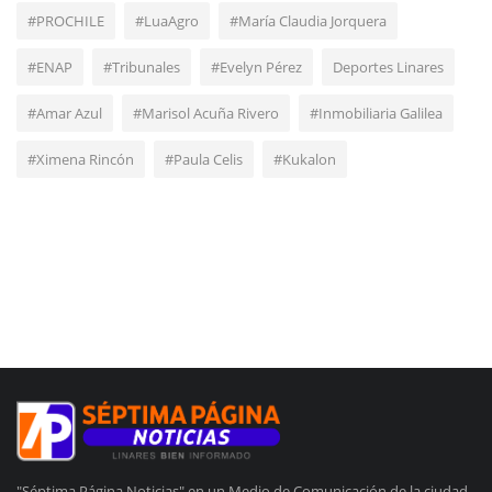
#PROCHILE
#LuaAgro
#María Claudia Jorquera
#ENAP
#Tribunales
#Evelyn Pérez
Deportes Linares
#Amar Azul
#Marisol Acuña Rivero
#Inmobiliaria Galilea
#Ximena Rincón
#Paula Celis
#Kukalon
"Séptima Página Noticias" en un Medio de Comunicación de la ciudad