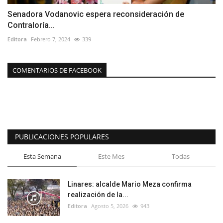
Senadora Vodanovic espera reconsideración de
Contraloría...
Editora
Febrero 7, 2024
339
COMENTARIOS DE FACEBOOK
PUBLICACIONES POPULARES
Esta Semana
Este Mes
Todas
Linares: alcalde Mario Meza confirma
realización de la...
Editora
Agosto 5, 2026
943