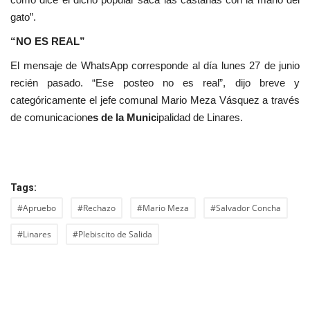
gato”.
“NO ES REAL”
El mensaje de WhatsApp corresponde al día lunes 27 de junio
recién pasado. “Ese posteo no es real”, dijo breve y
categóricamente el jefe comunal Mario Meza Vásquez a través
de comunicacion
es de la Munic
ipalidad de Linares.
Tags:
#Apruebo
#Rechazo
#Mario Meza
#Salvador Concha
#Linares
#Plebiscito de Salida