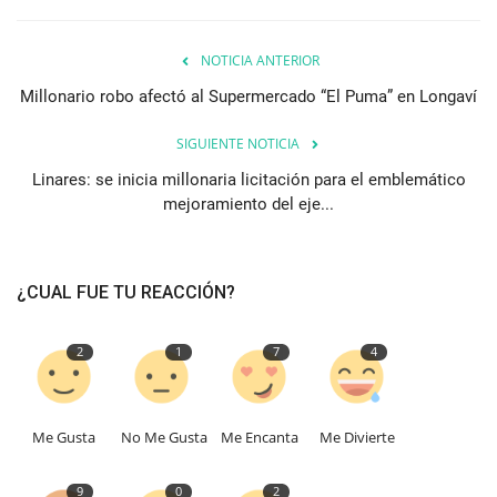
NOTICIA ANTERIOR
Millonario robo afectó al Supermercado “El Puma” en Longaví
SIGUIENTE NOTICIA
Linares: se inicia millonaria licitación para el emblemático
mejoramiento del eje...
¿CUAL FUE TU REACCIÓN?
2
1
7
4
Me Gusta
No Me Gusta
Me Encanta
Me Divierte
9
0
2