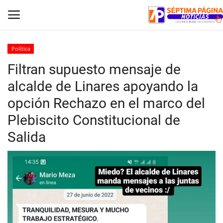
Política
Filtran supuesto mensaje de
Inicio
alcalde de Linares apoyando la
Crónica
opción Rechazo en el marco del
Plebiscito Constitucional de
Policial
Salida
Tribunales
Deporte
Política
Espectáculos