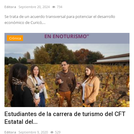
Editora
Septiembre 20, 2024
734
Se trata de un acuerdo transversal para potenciar el desarrollo
económico de Curicó,...
Crónica
Estudiantes de la carrera de turismo del CFT
Estatal del...
Editora
Septiembre 9, 2020
529