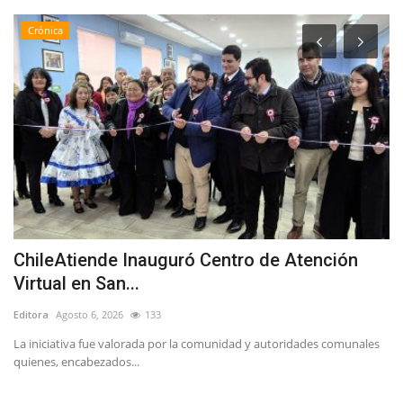
Crónica
ChileAtiende Inauguró Centro de Atención
D
Virtual en San...
r
Editora
Agosto 6, 2026
133
Ed
La iniciativa fue valorada por la comunidad y autoridades comunales
En
quienes, encabezados...
co