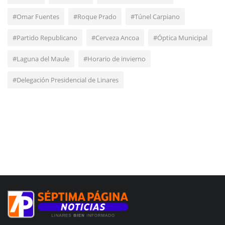
#Omar Fuentes
#Roque Prado
#Túnel Carpiano
#Partido Republicano
#Cerveza Ancoa
#Óptica Municipal
#Laguna del Maule
#Horario de invierno
#Delegación Presidencial de Linares