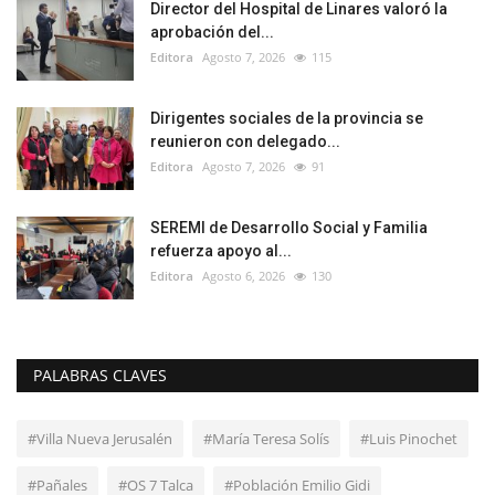
Director del Hospital de Linares valoró la
aprobación del...
Editora
Agosto 7, 2026
115
Dirigentes sociales de la provincia se
reunieron con delegado...
Editora
Agosto 7, 2026
91
SEREMI de Desarrollo Social y Familia
refuerza apoyo al...
Editora
Agosto 6, 2026
130
PALABRAS CLAVES
#Villa Nueva Jerusalén
#María Teresa Solís
#Luis Pinochet
#Pañales
#OS 7 Talca
#Población Emilio Gidi