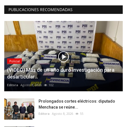
PUBLICACIONES RECOMENDADAS
Policial
(VIDEO) Más de un año duró investigación para
desarticular...
Editora
Agosto 8, 2026
102
Prolongados cortes eléctricos: diputado
Menchaca se reúne...
Editora
Agosto 8, 2026
55