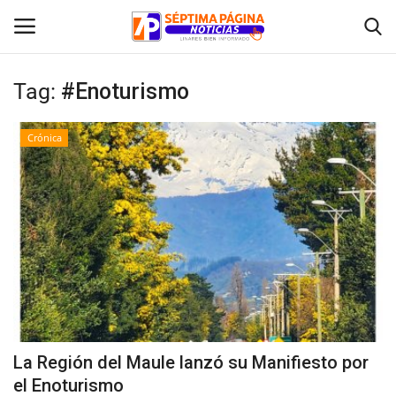
Tag:
#Enoturismo
Inicio
Crónica
Crónica
Policial
Tribunales
Deporte
Política
La Región del Maule lanzó su Manifiesto por
el Enoturismo
Espectáculos