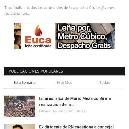
Tras finalizar todos los contenidos de la capacitación, los jóvenes
recibieron un...
PUBLICACIONES POPULARES
Esta Semana
Este Mes
Todas
Linares: alcalde Mario Meza confirma
realización de la...
Editora
Agosto 5, 2026
930
Ex dirigente de RN cuestiona a concejal