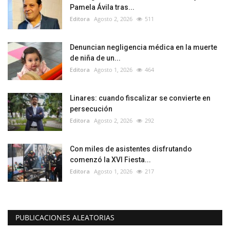
Pamela Ávila tras...
Editora
Agosto 2, 2026
511
Denuncian negligencia médica en la muerte
de niña de un...
Editora
Agosto 1, 2026
464
Linares: cuando fiscalizar se convierte en
persecución
Editora
Agosto 2, 2026
292
Con miles de asistentes disfrutando
comenzó la XVI Fiesta...
Editora
Agosto 1, 2026
217
PUBLICACIONES ALEATORIAS