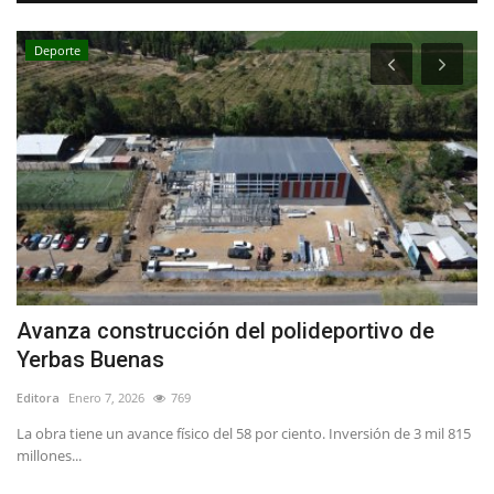
Deporte
Avanza construcción del polideportivo de
F
Yerbas Buenas
y
Editora
Enero 7, 2026
769
Ed
io
La obra tiene un avance físico del 58 por ciento. Inversión de 3 mil 815
El
millones...
Bas