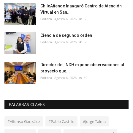
ChileAtiende Inauguró Centro de Atención
Virtual en San...
Editora
Agosto 6, 2026
65
Ciencia de segundo orden
Editora
Agosto 6, 2026
58
Director del INDH expone observaciones al
proyecto que...
Editora
Agosto 6, 2026
49
PALABRAS CLAVES
#Alfonso González
#Pablo Castillo
#Jorge Talma