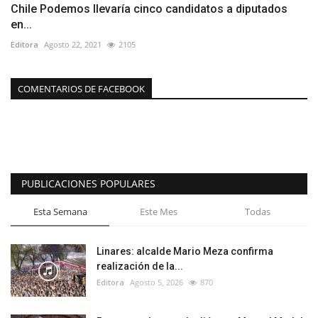
Chile Podemos llevaría cinco candidatos a diputados
en...
Editora
Agosto 22, 2021
2105
COMENTARIOS DE FACEBOOK
PUBLICACIONES POPULARES
Esta Semana
Este Mes
Todas
Linares: alcalde Mario Meza confirma
realización de la...
Editora
Agosto 5, 2026
870