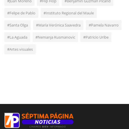
#Juan Moreno
#Hip Hop
#Benjamín Guzmán Picand
#Felipe de Pablo
#Instituto Regional del Maule
#Santa Olga
#María Verónica Saavedra
#Pamela Navarro
#La Aguada
#Nemanja Kusmanovic
#Patricio Uribe
#Artes visuales