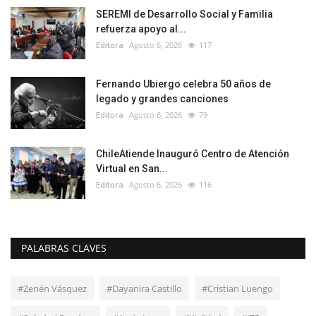
SEREMI de Desarrollo Social y Familia
refuerza apoyo al...
Editora
Agosto 6, 2026
117
Fernando Ubiergo celebra 50 años de
legado y grandes canciones
Editora
Agosto 6, 2026
79
ChileAtiende Inauguró Centro de Atención
Virtual en San...
Editora
Agosto 6, 2026
116
PALABRAS CLAVES
#Zenén Vásquez
#Dayanira Castillo
#Cristian Luengo