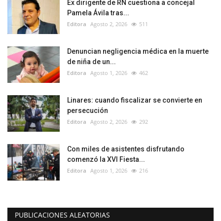
Ex dirigente de RN cuestiona a concejal
Pamela Ávila tras...
Editora
Agosto 2, 2026
511
Denuncian negligencia médica en la muerte
de niña de un...
Editora
Agosto 1, 2026
462
Linares: cuando fiscalizar se convierte en
persecución
Editora
Agosto 2, 2026
292
Con miles de asistentes disfrutando
comenzó la XVI Fiesta...
Editora
Agosto 1, 2026
216
PUBLICACIONES ALEATORIAS