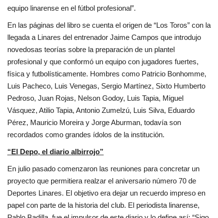
equipo linarense en el fútbol profesional”.
En las páginas del libro se cuenta el origen de “Los Toros” con la
llegada a Linares del entrenador Jaime Campos que introdujo
novedosas teorías sobre la preparación de un plantel
profesional y que conformó un equipo con jugadores fuertes,
física y futbolísticamente. Hombres como Patricio Bonhomme,
Luis Pacheco, Luis Venegas, Sergio Martínez, Sixto Humberto
Pedroso, Juan Rojas, Nelson Godoy, Luis Tapia, Miguel
Vásquez, Atilio Tapia, Antonio Zumelzú, Luis Silva, Eduardo
Pérez, Mauricio Moreira y Jorge Aburman, todavía son
recordados como grandes ídolos de la institución.
“El Depo, el diario albirrojo”
En julio pasado comenzaron las reuniones para concretar un
proyecto que permitiera realzar el aniversario número 70 de
Deportes Linares. El objetivo era dejar un recuerdo impreso en
papel con parte de la historia del club. El periodista linarense,
Pablo Badilla, fue el impulsor de este diario y lo define así: “Sigo