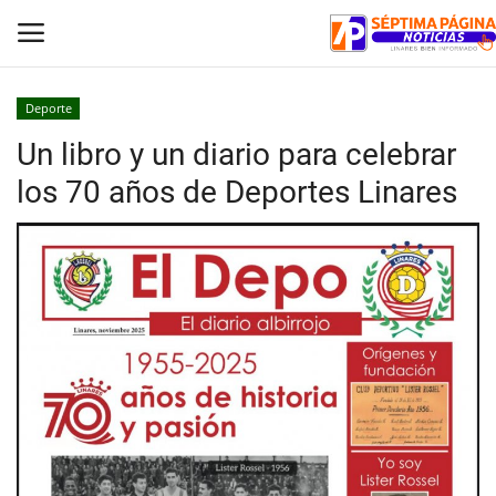
Deporte
Un libro y un diario para celebrar
Inicio
los 70 años de Deportes Linares
Crónica
Policial
Tribunales
Deporte
Política
Espectáculos