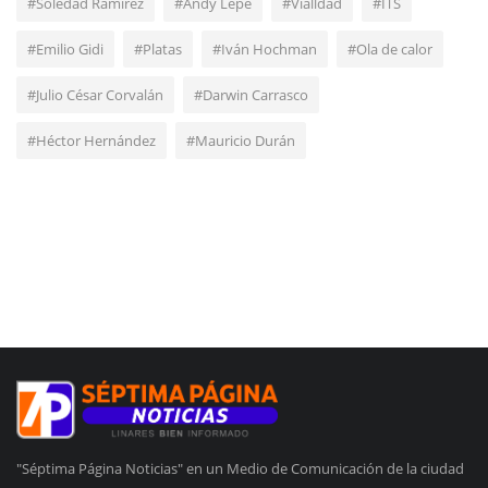
#Soledad Ramírez
#Andy Lepe
#Vialldad
#ITS
#Emilio Gidi
#Platas
#Iván Hochman
#Ola de calor
#Julio César Corvalán
#Darwin Carrasco
#Héctor Hernández
#Mauricio Durán
"Séptima Página Noticias" en un Medio de Comunicación de la ciudad