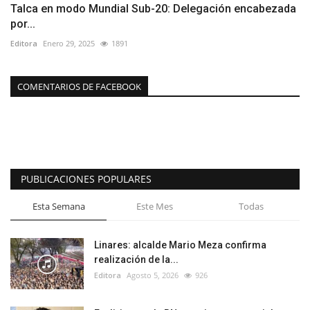
Talca en modo Mundial Sub-20: Delegación encabezada
por...
Editora
Enero 29, 2025
1891
COMENTARIOS DE FACEBOOK
PUBLICACIONES POPULARES
Esta Semana
Este Mes
Todas
Linares: alcalde Mario Meza confirma
realización de la...
Editora
Agosto 5, 2026
926