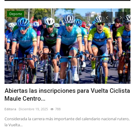
Deporte
Abiertas las inscripciones para Vuelta Ciclista
A
Maule Centro...
V
Editora
Diciembre 19, 2025
788
Ed
Considerada la carrera más importante del calendario nacional rutero,
El
la Vuelta...
di