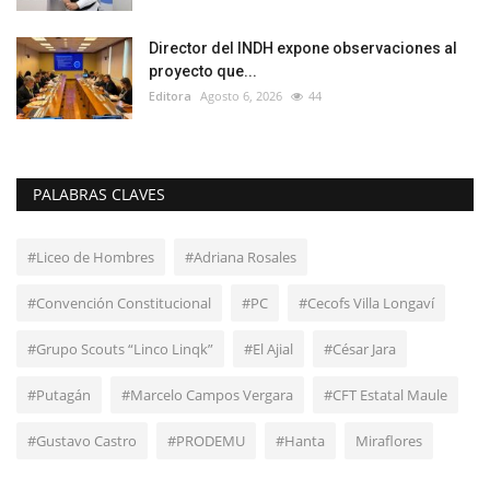
Director del INDH expone observaciones al
proyecto que...
Editora
Agosto 6, 2026
44
PALABRAS CLAVES
#Liceo de Hombres
#Adriana Rosales
#Convención Constitucional
#PC
#Cecofs Villa Longaví
#Grupo Scouts “Linco Linqk”
#El Ajial
#César Jara
#Putagán
#Marcelo Campos Vergara
#CFT Estatal Maule
#Gustavo Castro
#PRODEMU
#Hanta
Miraflores