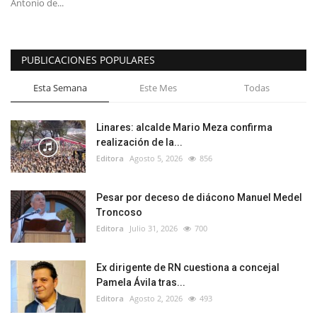
Antonio de...
PUBLICACIONES POPULARES
Esta Semana
Este Mes
Todas
Linares: alcalde Mario Meza confirma
realización de la...
Editora
Agosto 5, 2026
856
Pesar por deceso de diácono Manuel Medel
Troncoso
Editora
Julio 31, 2026
700
Ex dirigente de RN cuestiona a concejal
Pamela Ávila tras...
Editora
Agosto 2, 2026
493