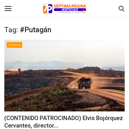
Tag:
#Putagán
Inicio
Crónica
Crónica
Policial
Tribunales
Deporte
Política
(CONTENIDO PATROCINADO) Elvis Bojórquez
Cervantes, director...
Espectáculos