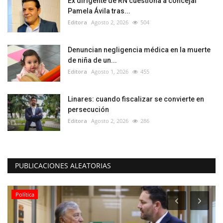
Ex dirigente de RN cuestiona a concejal
Pamela Ávila tras...
Editora
Agosto 2, 2026
504
Denuncian negligencia médica en la muerte
de niña de un...
Editora
Agosto 1, 2026
455
Linares: cuando fiscalizar se convierte en
persecución
Editora
Agosto 2, 2026
286
PUBLICACIONES ALEATORIAS
Política