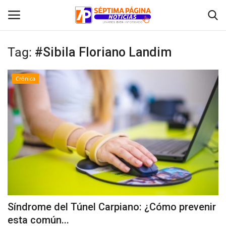
Tag:
#Sibila Floriano Landim
Inicio
Crónica
Crónica
Policial
Tribunales
Deporte
Política
Síndrome del Túnel Carpiano: ¿Cómo prevenir
esta común...
Espectáculos