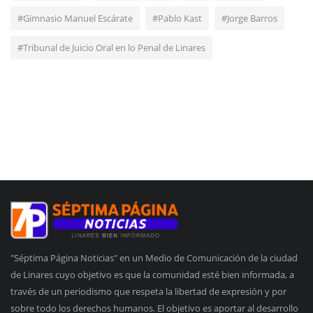
#Gimnasio Manuel Escárate
#Pablo Kast
#Jorge Barros
#Tribunal de Juicio Oral en lo Penal de Linares
"Séptima Página Noticias" en un Medio de Comunicación de la ciudad
de Linares cuyo objetivo es que la comunidad esté bien informada, a
través de un periodismo que respeta la libertad de expresión y por
sobre todo los derechos humanos. El objetivo es aportar al desarrollo