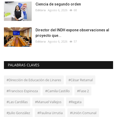
Ciencia de segundo orden
Editora
Agosto 6, 2026
68
Director del INDH expone observaciones al
proyecto que...
Editora
Agosto 6, 2026
57
PALABRAS CLAVES
#Dirección de Educación de Linares
#César Retamal
#Francisco Espinoza
#Camila Castillo
#Fase 2
#Las Cardillas
#Manuel Vallejos
#Regata
#Julio González
#Paulina Urrutia
#Unión Comunal