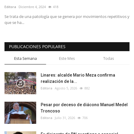
Editora
Diciembre 4, 2024
418
Se trata de una patología que se genera por movimientos repetitivos y
que se ha...
PUBLICACIONES POPULARES
Esta Semana
Este Mes
Todas
Linares: alcalde Mario Meza confirma
realización de la...
Editora
Agosto 5, 2026
882
Pesar por deceso de diácono Manuel Medel
Troncoso
Editora
Julio 31, 2026
706