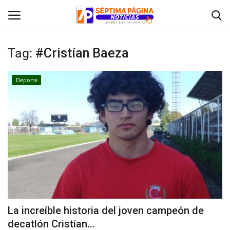
Tag:
#Cristían Baeza
Inicio
Deporte
Crónica
Policial
Tribunales
Deporte
Política
La increíble historia del joven campeón de
decatlón Cristían...
Espectáculos