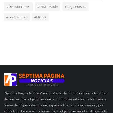
#Octavio Torres
#INDH Maule
#Jorge Cuevas
#Los Vásquez
#Micros
"Séptima Página Noticias" en un Medio de Comunicación de la ciudad
de Linares cuyo objetivo es que la comunidad esté bien informada, a
través de un periodismo que respeta la libertad de expresión y por
sobre todo los derechos humanos. El objetivo es aportar al desarrollo