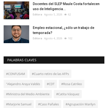
Docentes del SLEP Maule Costa fortalecen
uso de Inteligencia...
Editora
Agosto 5, 2026
62
Empleo estacional, ¿sólo un trabajo de
temporada?
Editora
Agosto 4, 2026
102
PALABRAS CLAVES
#CONFUSAM
#Cuarto retiro de las AFPs
"Alejandro Araya Valdés
#CDT
#Rosa Catrileo
#Ministra del Medio Ambiente
#Catita Vásquez
#Marjorie Samuel
#Caso Pañales
#Agrupación Marilyn