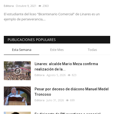
Editora
Octubre 9, 2021
2363
El estudiante del liceo “Bicentenario Comercial” de Linares es un
ejemplo de perseverancia,...
PUBLICACIONES POPULARES
Esta Semana
Este Mes
Todas
Linares: alcalde Mario Meza confirma
realización de la...
Editora
Agosto 5, 2026
823
Pesar por deceso de diácono Manuel Medel
Troncoso
Editora
Julio 31, 2026
699