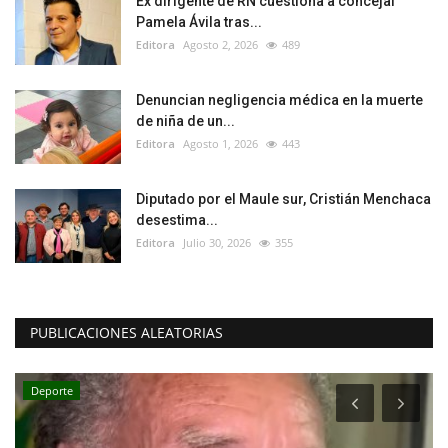
Ex dirigente de RN cuestiona a concejal
Pamela Ávila tras...
Editora
Agosto 2, 2026
489
Denuncian negligencia médica en la muerte
de niña de un...
Editora
Agosto 1, 2026
443
Diputado por el Maule sur, Cristián Menchaca
desestima...
Editora
Julio 30, 2026
355
PUBLICACIONES ALEATORIAS
Deporte