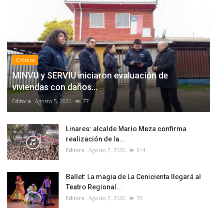
Crónica
MINVU y SERVIU iniciaron evaluación de
viviendas con daños...
Editora
Agosto 5, 2026
77
Linares: alcalde Mario Meza confirma
realización de la...
Editora
Agosto 5, 2026
814
Ballet: La magia de La Cenicienta llegará al
Teatro Regional...
Editora
Agosto 5, 2026
70