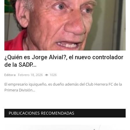
¿Quién es Jorge Alvial?, el nuevo controlador
D
de la SADP...
d
Editora
Febrero 18, 2026
1026
Ed
s
El empresario iquiqueño, es dueño además del Club Herrera FC de la
La
Primera División...
di
PUBLICACIONES RECOMENDADAS