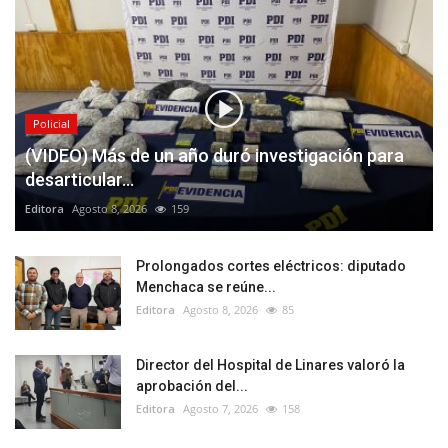
Policial
(VIDEO) Más de un año duró investigación para
desarticular...
Editora
Agosto 8, 2026
159
Prolongados cortes eléctricos: diputado
Menchaca se reúne...
Editora
Agosto 8, 2026
85
Director del Hospital de Linares valoró la
aprobación del...
Editora
Agosto 7, 2026
158