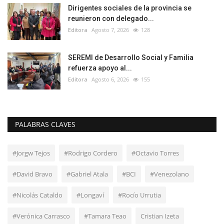
Dirigentes sociales de la provincia se
reunieron con delegado...
Editora
Agosto 7, 2026
128
SEREMI de Desarrollo Social y Familia
refuerza apoyo al...
Editora
Agosto 6, 2026
155
PALABRAS CLAVES
#Jorgw Tejos
#Rodrigo Cordero
#Octavio Torres
#David Bravo
#Gabriel Atala
#BCI
#Venezolano
#Nicolás Cataldo
#Longaví
#Rocío Urrutia
#Verónica Carrasco
#Tamara Teao
Cristian Izeta