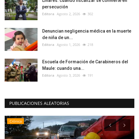
Linares: cuando fiscalizar se convierte en
persecución
Editora
Agosto 2, 2026
302
Denuncian negligencia médica en la muerte
de niña de un...
Editora
Agosto 1, 2026
218
Escuela de Formación de Carabineros del
Maule: cuando una...
Editora
Agosto 3, 2026
191
PUBLICACIONES ALEATORIAS
Crónica