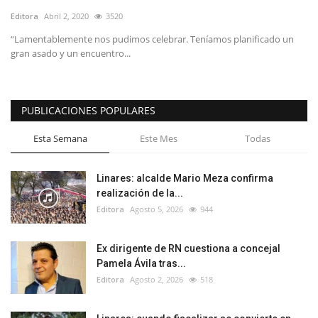
Editora
Abril 2, 2020
3520
“Lamentablemente nos pudimos celebrar. Teníamos planificado un
gran asado y un encuentro...
PUBLICACIONES POPULARES
Esta Semana
Este Mes
Todas
Linares: alcalde Mario Meza confirma
realización de la...
Editora
Agosto 5, 2026
944
Ex dirigente de RN cuestiona a concejal
Pamela Ávila tras...
Editora
Agosto 2, 2026
518