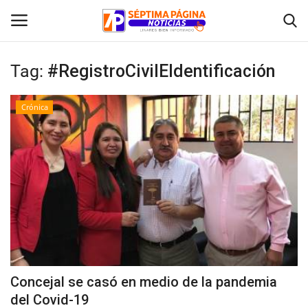
Tag:
#RegistroCivilEIdentificación
Inicio
Crónica
Crónica
Policial
Tribunales
Deporte
Política
Concejal se casó en medio de la pandemia
del Covid-19
Espectáculos