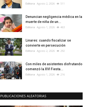
Editora
Agosto 2, 2026
511
Denuncian negligencia médica en la
muerte de niña de un...
Editora
Agosto 1, 2026
463
Linares: cuando fiscalizar se
convierte en persecución
Editora
Agosto 2, 2026
292
Con miles de asistentes disfrutando
comenzó la XVI Fiesta...
Editora
Agosto 1, 2026
216
PUBLICACIONES ALEATORIAS