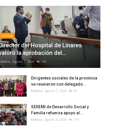
Crónica
Director del Hospital de Linares
valoró la aprobación del...
Editora
Agosto 7, 2026
106
Dirigentes sociales de la provincia
se reunieron con delegado...
Editora
Agosto 7, 2026
83
SEREMI de Desarrollo Social y
Familia refuerza apoyo al...
Editora
Agosto 6, 2026
119