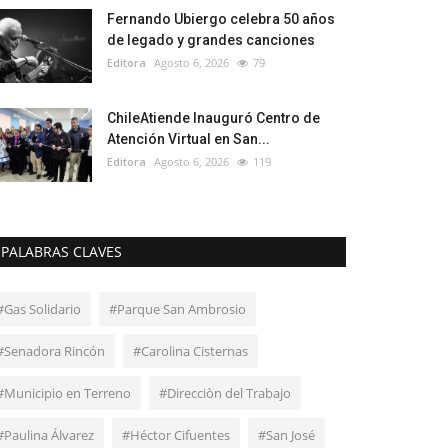
Fernando Ubiergo celebra 50 años
de legado y grandes canciones
Editora
Agosto 6, 2026
79
ChileAtiende Inauguró Centro de
Atención Virtual en San...
Editora
Agosto 6, 2026
119
PALABRAS CLAVES
#Gas Solidario
#Parque San Ambrosio
#Senadora Rincón
#Carolina Cisternas
#Municipio en Terreno
#Direcciòn del Trabajo
#Paulina Álvarez
#Héctor Cifuentes
#San José