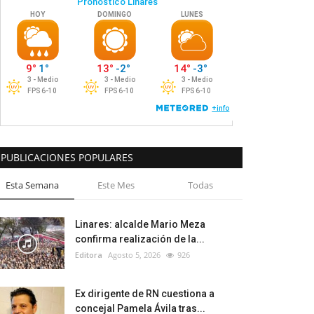
PUBLICACIONES POPULARES
Esta Semana
Este Mes
Todas
Linares: alcalde Mario Meza
confirma realización de la...
Editora
Agosto 5, 2026
926
Ex dirigente de RN cuestiona a
concejal Pamela Ávila tras...