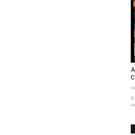
Tribunales
Internación provisoria para joven que
A
perpetró sendos robos...
C
Editora
Mayo 9, 2026
544
Ed
s
Uno de los ilícitos, afectó al Local SOS Drinks de calle Max
El
Jara entre Yungay y...
ca