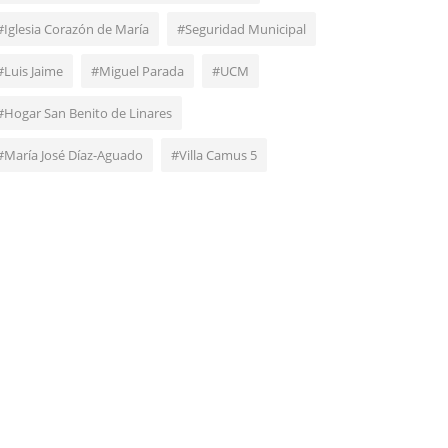
#Iglesia Corazón de María
#Seguridad Municipal
#Luis Jaime
#Miguel Parada
#UCM
#Hogar San Benito de Linares
#María José Díaz-Aguado
#Villa Camus 5