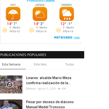
PUBLICACIONES POPULARES
Esta Semana
Este Mes
Todas
Linares: alcalde Mario Meza
confirma realización de la...
Editora
Agosto 5, 2026
698
Pesar por deceso de diácono
Manuel Medel Troncoso