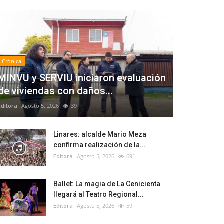
Crónica
MINVU y SERVIU iniciaron evaluación
de viviendas con daños...
Editora
Agosto 5, 2026
39
Linares: alcalde Mario Meza
confirma realización de la...
Editora
Agosto 5, 2026
691
Ballet: La magia de La Cenicienta
llegará al Teatro Regional...
Editora
Agosto 5, 2026
59