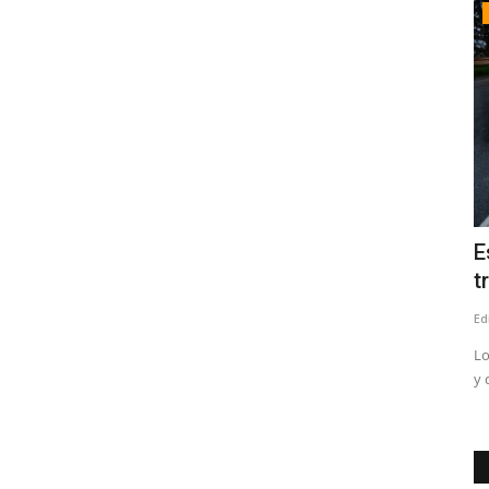
Crónica
ciona a Paulina
Estudio revela que accidentes de
.
trayecto ocurren al final...
Editora
Agosto 4, 2026
86
que uno de sus objetivos
Los eventos que acontecen entre las 18:00 y las 24
y de viernes a domingo...