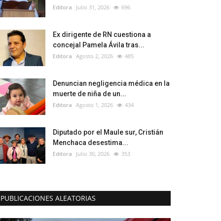
Editora
Julio 31, 2026
696
Ex dirigente de RN cuestiona a
concejal Pamela Ávila tras...
Editora
Agosto 2, 2026
485
Denuncian negligencia médica en la
muerte de niña de un...
Editora
Agosto 1, 2026
434
Diputado por el Maule sur, Cristián
Menchaca desestima...
Editora
Julio 30, 2026
353
PUBLICACIONES ALEATORIAS