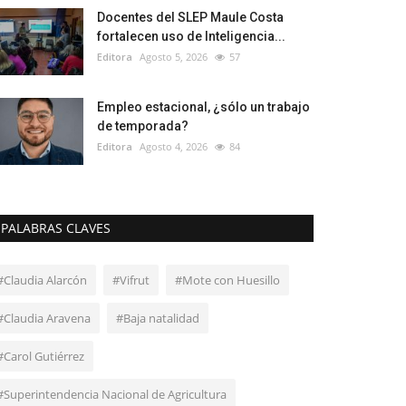
Docentes del SLEP Maule Costa
fortalecen uso de Inteligencia...
Editora
Agosto 5, 2026
57
Empleo estacional, ¿sólo un trabajo
de temporada?
Editora
Agosto 4, 2026
84
PALABRAS CLAVES
#Claudia Alarcón
#Vifrut
#Mote con Huesillo
#Claudia Aravena
#Baja natalidad
#Carol Gutiérrez
#Superintendencia Nacional de Agricultura