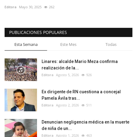
Editora
Mayo 30, 2025
262
PUBLICACIONES POPULARES
Esta Semana
Este Mes
Todas
Linares: alcalde Mario Meza confirma
realización de la...
Editora
Agosto 5, 2026
926
Ex dirigente de RN cuestiona a concejal
Pamela Ávila tras...
Editora
Agosto 2, 2026
511
Denuncian negligencia médica en la muerte
de niña de un...
Editora
Agosto 1, 2026
463