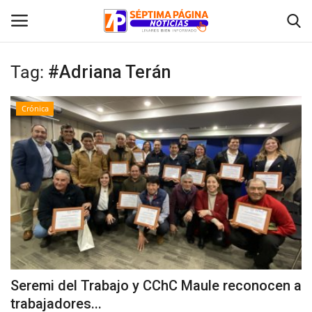
Tag:
#Adriana Terán
Inicio
Crónica
Crónica
Policial
Tribunales
Deporte
Política
Seremi del Trabajo y CChC Maule reconocen a
trabajadores...
Espectáculos