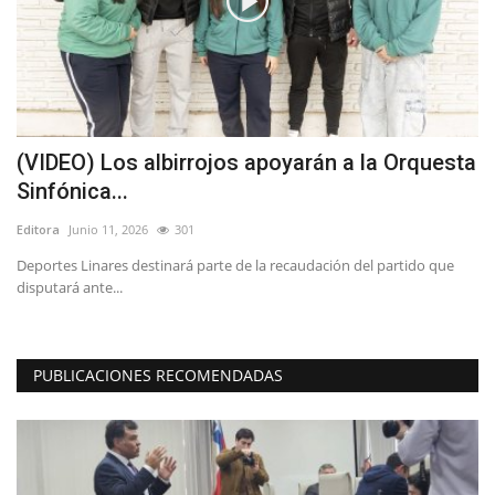
(VIDEO) Los albirrojos apoyarán a la Orquesta
(
Sinfónica...
e
Editora
Junio 11, 2026
301
Ed
al
Deportes Linares destinará parte de la recaudación del partido que
Ay
disputará ante...
at
PUBLICACIONES RECOMENDADAS