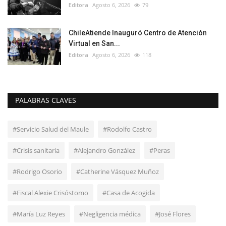
Editora
Agosto 6, 2026
79
ChileAtiende Inauguró Centro de Atención
Virtual en San...
Editora
Agosto 6, 2026
118
PALABRAS CLAVES
#Servicio Salud del Maule
#Rodolfo Castro
#Crisis sanitaria
#Alejandro González
#Peras
#Rodrigo Osorio
#Catherine Vásquez Muñoz
#Fiscal Alexie Crisóstomo
#Casa de Acogida
#María Luz Reyes
#Negligencia médica
#José Flores