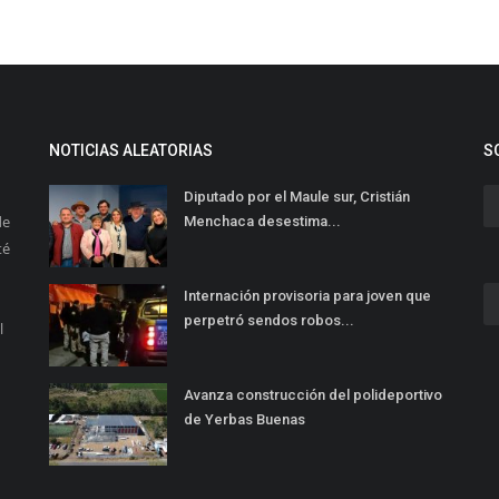
NOTICIAS ALEATORIAS
S
Diputado por el Maule sur, Cristián
de
Menchaca desestima...
té
Internación provisoria para joven que
perpetró sendos robos...
l
Avanza construcción del polideportivo
de Yerbas Buenas