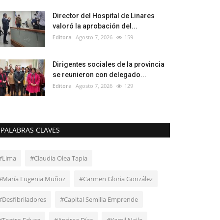
Director del Hospital de Linares
valoró la aprobación del...
Editora
Agosto 7, 2026
159
Dirigentes sociales de la provincia
se reunieron con delegado...
Editora
Agosto 7, 2026
129
PALABRAS CLAVES
#Lima
#Claudia Olea Tapia
#María Eugenia Muñoz
#Carmen Gloria González
#Desfibriladores
#Capital Semilla Emprende