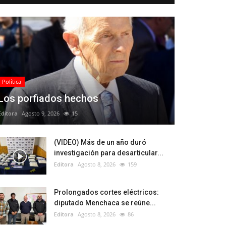
Política
Los porfiados hechos
Editora
Agosto 9, 2026
15
(VIDEO) Más de un año duró
investigación para desarticular...
Editora
Agosto 8, 2026
159
Prolongados cortes eléctricos:
diputado Menchaca se reúne...
Editora
Agosto 8, 2026
86