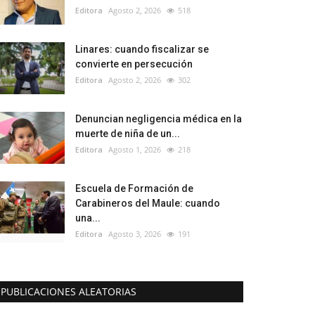
Editora
Agosto 2, 2026
518
Linares: cuando fiscalizar se
convierte en persecución
Editora
Agosto 2, 2026
302
Denuncian negligencia médica en la
muerte de niña de un...
Editora
Agosto 1, 2026
218
Escuela de Formación de
Carabineros del Maule: cuando
una...
Editora
Agosto 3, 2026
191
PUBLICACIONES ALEATORIAS