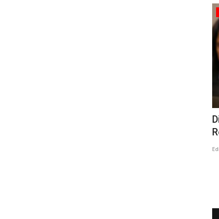
Tribunales
ta
Abogado Salvador Concha: Marcelo
D
Campos Vergara seguirá...
R
Editora
Julio 24, 2026
381
Ed
e clásico
El jurista, explicó que la sentencia por el delito de injurias y
calumnias dictaminada...