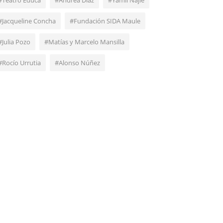
#Teatro Educa
#Andrea Díaz
#Yamil Najle
#Jacqueline Concha
#Fundación SIDA Maule
#Julia Pozo
#Matías y Marcelo Mansilla
#Rocío Urrutia
#Alonso Núñez