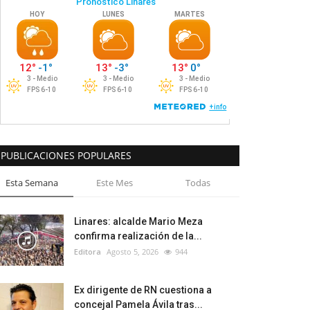
PUBLICACIONES POPULARES
Esta Semana
Este Mes
Todas
Linares: alcalde Mario Meza
confirma realización de la...
Editora
Agosto 5, 2026
944
Ex dirigente de RN cuestiona a
concejal Pamela Ávila tras...