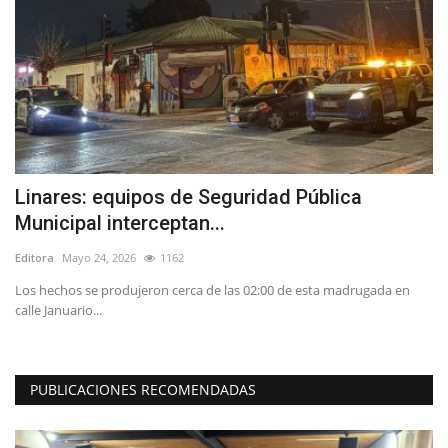
ta
Linares: equipos de Seguridad Pública
R
Municipal interceptan...
s
Editora
Mayo 24, 2026
1162
Ed
o,
Los hechos se produjeron cerca de las 02:00 de esta madrugada en
El
calle Januario...
Co
PUBLICACIONES RECOMENDADAS