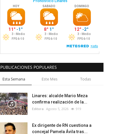
PUBLICACIONES POPULARES
Esta Semana
Este Mes
Todas
Linares: alcalde Mario Meza
confirma realización de la...
Editora
Agosto 5, 2026
919
Ex dirigente de RN cuestiona a
concejal Pamela Ávila tras...