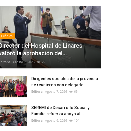
Crónica
Director del Hospital de Linares
valoró la aprobación del...
Editora
Agosto 7, 2026
75
Dirigentes sociales de la provincia
se reunieron con delegado...
Editora
Agosto 7, 2026
65
SEREMI de Desarrollo Social y
Familia refuerza apoyo al...
Editora
Agosto 6, 2026
104