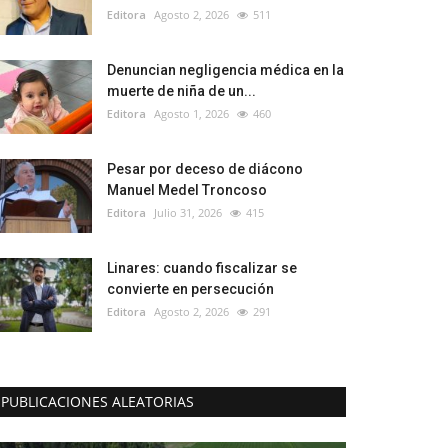
Editora
Agosto 2, 2026
511
Denuncian negligencia médica en la
muerte de niña de un...
Editora
Agosto 1, 2026
460
Pesar por deceso de diácono
Manuel Medel Troncoso
Editora
Julio 31, 2026
415
Linares: cuando fiscalizar se
convierte en persecución
Editora
Agosto 2, 2026
291
PUBLICACIONES ALEATORIAS