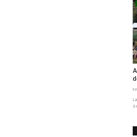
Crónica
nfirma
ChileAtiende Inauguró Centro de
A
Atención Virtual en San...
d
Editora
Agosto 6, 2026
110
Ed
Concejo
La iniciativa fue valorada por la comunidad y autoridades
La
comunales quienes, encabezados...
3 