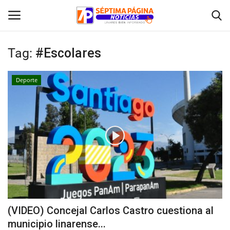
Tag:
#Escolares
Inicio
Deporte
Crónica
Policial
Tribunales
Deporte
Política
(VIDEO) Concejal Carlos Castro cuestiona al
municipio linarense...
Espectáculos