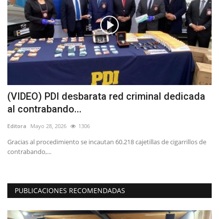
(VIDEO) PDI desbarata red criminal dedicada
L
al contrabando...
p
Editora
Mayo 28, 2026
1306
Ed
Gracias al procedimiento se incautan 60.218 cajetillas de cigarrillos de
"T
contrabando,...
co
PUBLICACIONES RECOMENDADAS