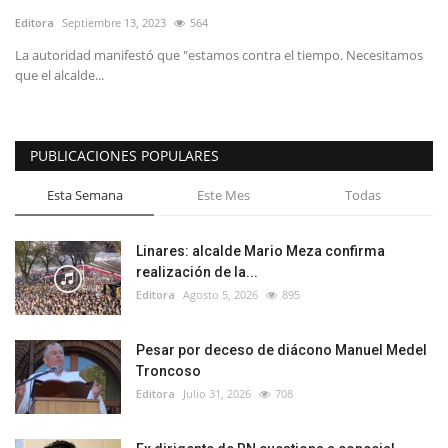
Editora
Septiembre 13, 2023
564
La autoridad manifestó que "estamos contra el tiempo. Necesitamos
que el alcalde...
PUBLICACIONES POPULARES
Esta Semana
Este Mes
Todas
Linares: alcalde Mario Meza confirma
realización de la...
Editora
Agosto 5, 2026
895
Pesar por deceso de diácono Manuel Medel
Troncoso
Editora
Julio 31, 2026
708