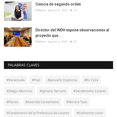
Ciencia de segundo orden
Editora
Agosto 6, 2026
72
Director del INDH expone observaciones al
proyecto que...
Editora
Agosto 6, 2026
61
PALABRAS CLAVES
#Venezuela
#Pub
#Januario Espinosa
#Ex Cora
#Diego Albornoz
#Ignacio Serrano
#Senderismo Linares
#Flores
#Avenida Cementerio
#Minera Teck
#Carabineros de la Prefectura de Linares
#Catherine Lever