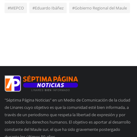
#MEPCO
#Eduardo Ibáñez
#Gobierno Regional del Maule
"Séptima Página Noticias" en un Medio de Comunicación de la ciudad
de Linares cuyo objetivo es que la comunidad esté bien informada, a
través de un periodismo que respeta la libertad de expresión y por
sobre todo los derechos humanos. El objetivo es aportar al desarrollo
constante del Maule sur, el que ha sido gravemente postergado
durante los últimos 50 años.