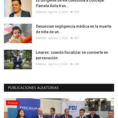
Ex dirigente de RN cuestiona a concejal
Pamela Ávila tras...
Editora
Agosto 2, 2026
505
Denuncian negligencia médica en la muerte
de niña de un...
Editora
Agosto 1, 2026
457
Linares: cuando fiscalizar se convierte en
persecución
Editora
Agosto 2, 2026
288
PUBLICACIONES ALEATORIAS
Policial