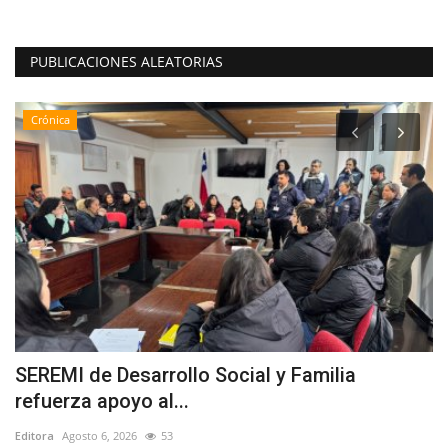
PUBLICACIONES ALEATORIAS
Crónica
a
SEREMI de Desarrollo Social y Familia
B
refuerza apoyo al...
B
Editora
Agosto 6, 2026
53
Ed