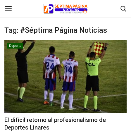
Tag:
#Séptima Página Noticias
Inicio
Deporte
Crónica
Policial
Tribunales
Deporte
Política
El difícil retorno al profesionalismo de
Deportes Linares
Espectáculos