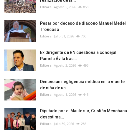
realización de la...
Editora
Agosto 5, 2026
858
Pesar por deceso de diácono Manuel Medel
Troncoso
Editora
Julio 31, 2026
700
Ex dirigente de RN cuestiona a concejal
Pamela Ávila tras...
Editora
Agosto 2, 2026
493
Denuncian negligencia médica en la muerte
de niña de un...
Editora
Agosto 1, 2026
446
Diputado por el Maule sur, Cristián Menchaca
desestima...
Editora
Julio 30, 2026
286