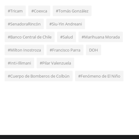
#Tricam
#Coexca
#Tomás González
#SenadoraRincón
#Siu-Yin Andreani
#Banco Central de Chile
#Salud
#Marihuana Morada
#Milton Inostroza
#Francisco Parra
DOH
#Inti-Illimani
#Pilar Valenzuela
#Cuerpo de Bomberos de Colbún
#Fenómeno de El Niño