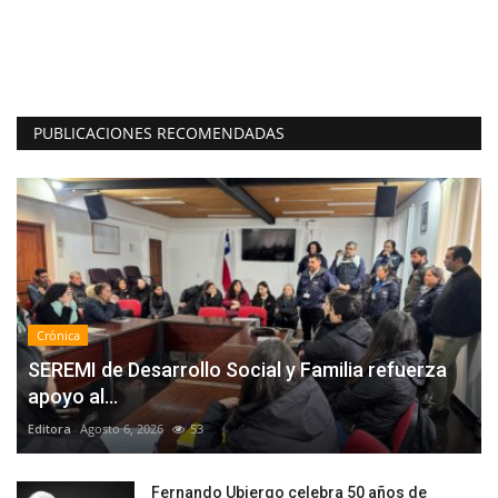
La
es
PUBLICACIONES RECOMENDADAS
Crónica
SEREMI de Desarrollo Social y Familia refuerza
apoyo al...
Editora
Agosto 6, 2026
53
Fernando Ubiergo celebra 50 años de