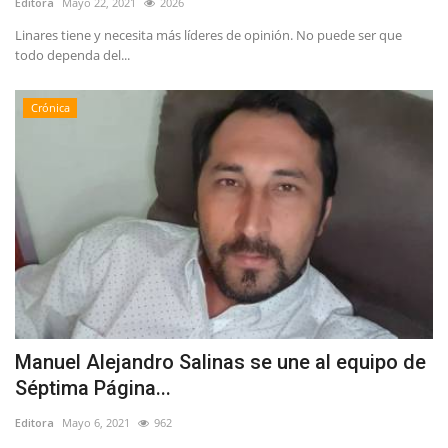
Editora
Mayo 22, 2021
2026
Linares tiene y necesita más líderes de opinión. No puede ser que
todo dependa del...
Crónica
Manuel Alejandro Salinas se une al equipo de
Séptima Página...
Editora
Mayo 6, 2021
962