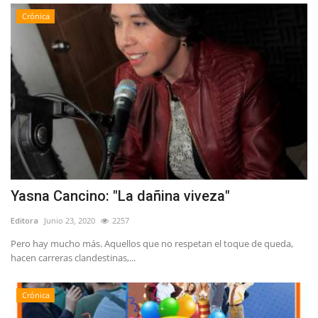
Crónica
Yasna Cancino: "La dañina viveza"
Editora
Junio 23, 2020
2257
Pero hay mucho más. Aquellos que no respetan el toque de queda,
hacen carreras clandestinas,...
Crónica