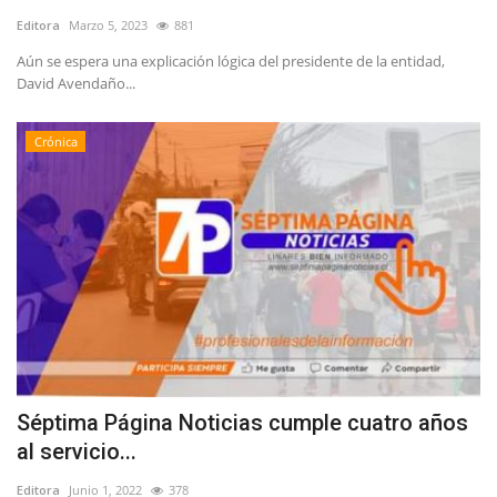
Editora
Marzo 5, 2023
881
Aún se espera una explicación lógica del presidente de la entidad,
David Avendaño...
Crónica
Séptima Página Noticias cumple cuatro años
al servicio...
Editora
Junio 1, 2022
378