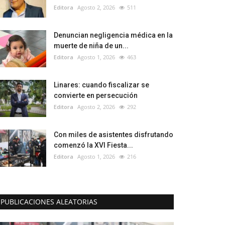
Editora
Agosto 2, 2026
511
Denuncian negligencia médica en la
muerte de niña de un...
Editora
Agosto 1, 2026
463
Linares: cuando fiscalizar se
convierte en persecución
Editora
Agosto 2, 2026
292
Con miles de asistentes disfrutando
comenzó la XVI Fiesta...
Editora
Agosto 1, 2026
216
PUBLICACIONES ALEATORIAS