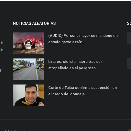
NOTICIAS ALEATORIAS
S
(AUDIO) Persona mayor se mantiene en
de
estado grave a raíz...
té
Linares: ciclista muere tras ser
atropellado en el peligroso...
l
Corte de Talca confirma suspensión en
el cargo del concejal...
C