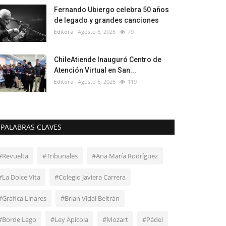
Fernando Ubiergo celebra 50 años
de legado y grandes canciones
Editora
Agosto 6, 2026
79
ChileAtiende Inauguró Centro de
Atención Virtual en San...
Editora
Agosto 6, 2026
119
PALABRAS CLAVES
#Revuelta
#Tribunales
#Ana María Rodríguez
#La Dolce Vita
#Colegio Javiera Carrera
#Gráfica Linares
#Brian Vidal Beltrán
#Borde Lago
#Ley Apícola
#Mozart
#Pádel