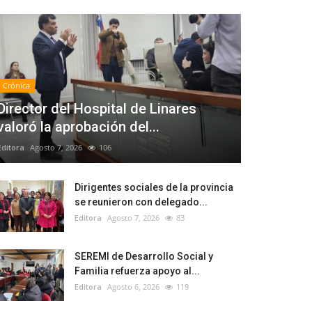
Crónica
Director del Hospital de Linares
valoró la aprobación del...
Editora
Agosto 7, 2026
106
Dirigentes sociales de la provincia
se reunieron con delegado...
Editora
Agosto 7, 2026
83
SEREMI de Desarrollo Social y
Familia refuerza apoyo al...
Editora
Agosto 6, 2026
119