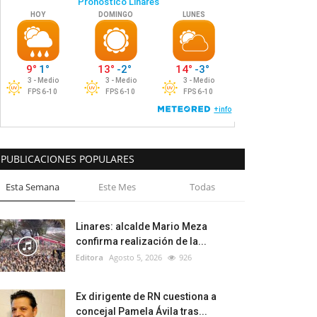
PUBLICACIONES POPULARES
Esta Semana
Este Mes
Todas
Linares: alcalde Mario Meza
confirma realización de la...
Editora
Agosto 5, 2026
926
Ex dirigente de RN cuestiona a
concejal Pamela Ávila tras...