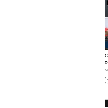
Deporte
onvierte
Jugadores albirrojos son convocados
C
a microciclo de la...
c
Editora
Mayo 1, 2026
570
Ed
odos fueron
Se trata de: Cristóbal Ibáñez (Sub 15), Alonso Faúndez (Sub
Po
16) y Thomas Retamal...
fi