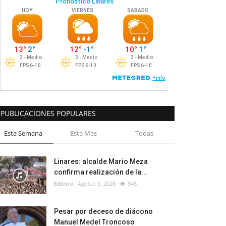
PUBLICACIONES POPULARES
Esta Semana
Este Mes
Todas
Linares: alcalde Mario Meza
confirma realización de la...
Editora
Agosto 5, 2026
845
Pesar por deceso de diácono
Manuel Medel Troncoso