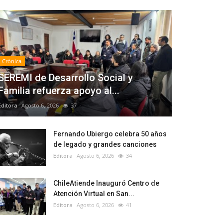
Crónica
SEREMI de Desarrollo Social y
Familia refuerza apoyo al...
Editora
Agosto 6, 2026
37
Fernando Ubiergo celebra 50 años
de legado y grandes canciones
Editora
Agosto 6, 2026
34
ChileAtiende Inauguró Centro de
Atención Virtual en San...
Editora
Agosto 6, 2026
41