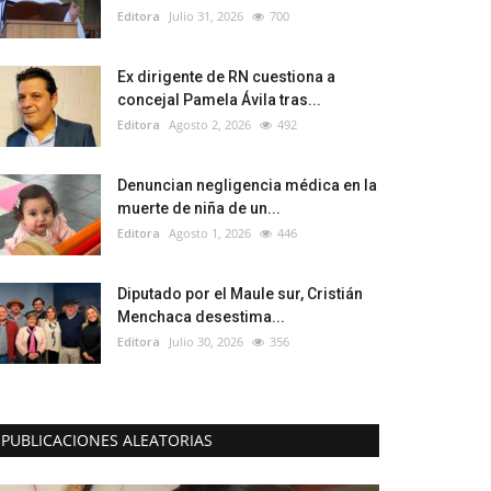
Editora
Julio 31, 2026
700
Ex dirigente de RN cuestiona a
concejal Pamela Ávila tras...
Editora
Agosto 2, 2026
492
Denuncian negligencia médica en la
muerte de niña de un...
Editora
Agosto 1, 2026
446
Diputado por el Maule sur, Cristián
Menchaca desestima...
Editora
Julio 30, 2026
356
PUBLICACIONES ALEATORIAS