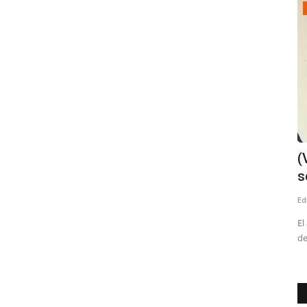
Espectáculos
al y
Talca dio el vamos a la XVI Fiesta
(
Costumbrista del Chancho...
s
Editora
Julio 1, 2026
307
Ed
o. Las partes
La tradicional celebración reunirá a miles de visitantes para
El
disfrutar de la gastronomía,...
de