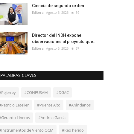
Ciencia de segundo orden
Editora
Agosto 6, 2026
39
Director del INDH expone
observaciones al proyecto que...
Editora
Agosto 6, 2026
37
PALABRAS CLAVES
#Pejerrey
#CONFUSAM
#DGAC
#Patricio Letelier
#Puente Alto
#Arándanos
#Gerardo Lineros
#Andrea García
#Instrumentos de Viento OCM
#Reo herido