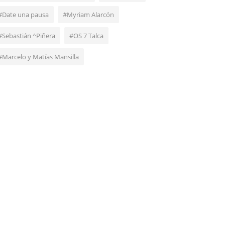
#Date una pausa
#Myriam Alarcón
#Sebastián ^Piñera
#OS 7 Talca
#Marcelo y Matías Mansilla