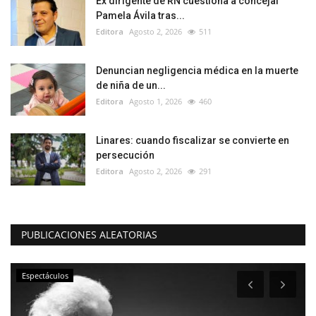
Ex dirigente de RN cuestiona a concejal
Pamela Ávila tras...
Editora
Agosto 2, 2026
511
Denuncian negligencia médica en la muerte
de niña de un...
Editora
Agosto 1, 2026
460
Linares: cuando fiscalizar se convierte en
persecución
Editora
Agosto 2, 2026
291
PUBLICACIONES ALEATORIAS
Espectáculos