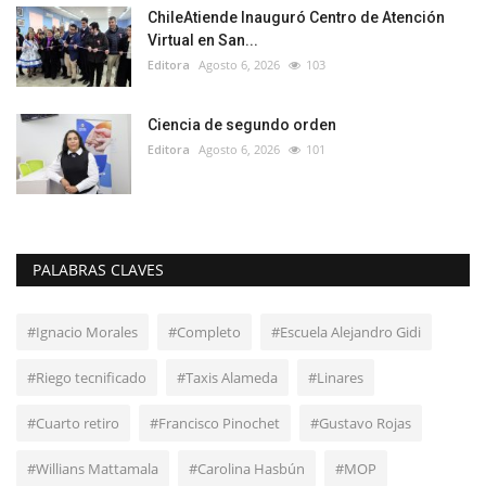
ChileAtiende Inauguró Centro de Atención
Virtual en San...
Editora
Agosto 6, 2026
103
Ciencia de segundo orden
Editora
Agosto 6, 2026
101
PALABRAS CLAVES
#Ignacio Morales
#Completo
#Escuela Alejandro Gidi
#Riego tecnificado
#Taxis Alameda
#Linares
#Cuarto retiro
#Francisco Pinochet
#Gustavo Rojas
#Willians Mattamala
#Carolina Hasbún
#MOP