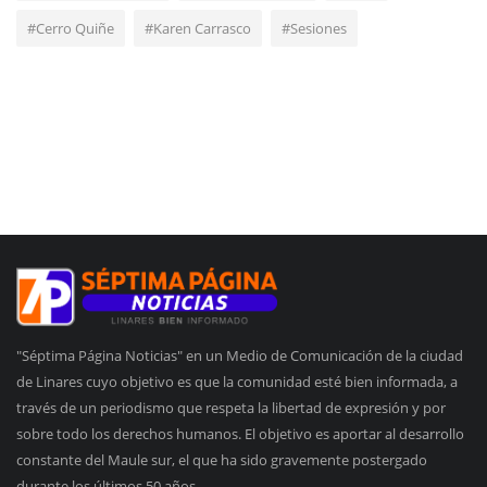
#Cerro Quiñe
#Karen Carrasco
#Sesiones
"Séptima Página Noticias" en un Medio de Comunicación de la ciudad
de Linares cuyo objetivo es que la comunidad esté bien informada, a
través de un periodismo que respeta la libertad de expresión y por
sobre todo los derechos humanos. El objetivo es aportar al desarrollo
constante del Maule sur, el que ha sido gravemente postergado
durante los últimos 50 años.