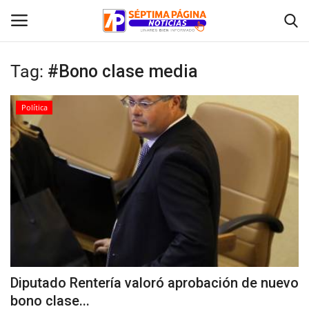
Tag:
#Bono clase media
Inicio
Política
Crónica
Policial
Tribunales
Deporte
Política
Diputado Rentería valoró aprobación de nuevo
bono clase...
Espectáculos