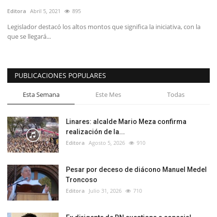
Editora
Abril 5, 2021
895
Legislador destacó los altos montos que significa la iniciativa, con la
que se llegará...
PUBLICACIONES POPULARES
Esta Semana
Este Mes
Todas
Linares: alcalde Mario Meza confirma
realización de la...
Editora
Agosto 5, 2026
910
Pesar por deceso de diácono Manuel Medel
Troncoso
Editora
Julio 31, 2026
710