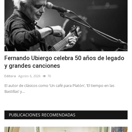
Fernando Ubiergo celebra 50 años de legado
C
y grandes canciones
c
Editora
Agosto 6, 2026
76
Ed
El autor de clásicos como ‘Un café para Platón’, ‘El tiempo en las
Po
Bastillas’ y...
in
PUBLICACIONES RECOMENDADAS