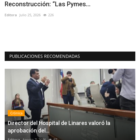
Reconstrucción: “Las Pymes...
c
Editora
Julio 25, 2026
226
Ed
Lo
em
PUBLICACIONES RECOMENDADAS
Crónica
Director del Hospital de Linares valoró la
aprobación del...
Editora
Agosto 7, 2026
97