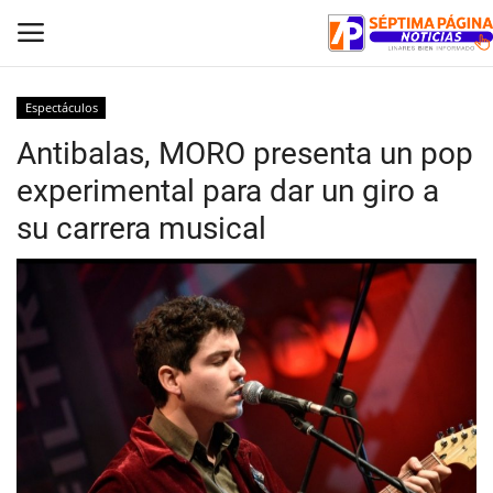
Espectáculos
Antibalas, MORO presenta un pop
Inicio
experimental para dar un giro a
Crónica
su carrera musical
Policial
Tribunales
Deporte
Política
Espectáculos