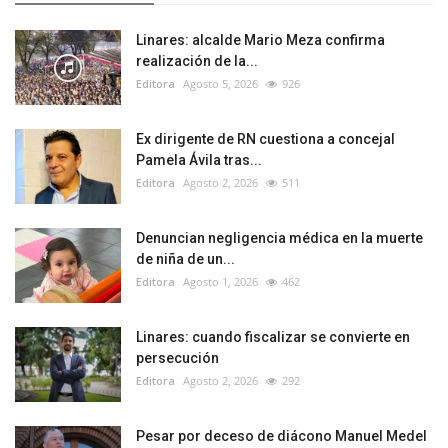
Linares: alcalde Mario Meza confirma
realización de la...
Editora
Agosto 5, 2026
926
Ex dirigente de RN cuestiona a concejal
Pamela Ávila tras...
Editora
Agosto 2, 2026
511
Denuncian negligencia médica en la muerte
de niña de un...
Editora
Agosto 1, 2026
462
Linares: cuando fiscalizar se convierte en
persecución
Editora
Agosto 2, 2026
292
Pesar por deceso de diácono Manuel Medel