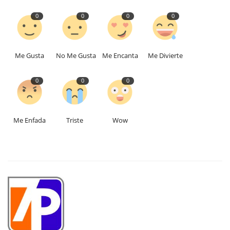
0
0
0
0
Me Gusta
No Me Gusta
Me Encanta
Me Divierte
0
0
0
Me Enfada
Triste
Wow