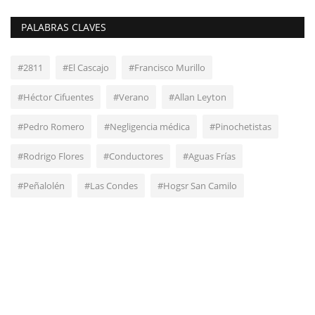
PALABRAS CLAVES
#2811
#El Cascajo
#Francisco Murillo
#Héctor Cifuentes
#Verano
#Allan Leyton
#Pedro Romero
#Negligencia médica
#Pinochetistas
#Rodrigo Flores
#Conductores
#Aguas Frías
#Peñalolén
#Las Condes
#Hogsr San Camilo