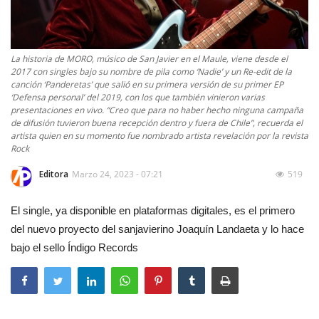
La historia de MORO, músico de San Javier en el Maule, viene desde el
2017 con singles bajo su nombre de pila como ‘Nadie’ y un Re-edit de la
canción ‘Panderetas’ que salió en su primera versión de su primer EP
‘Defensa personal’ del 2019, con los que también vinieron varias
presentaciones en vivo. “Creo que para no haber hecho ninguna campaña
de difusión tuvieron buena recepción dentro y fuera de Chile”, recuerda el
artista quien en su momento fue nombrado artista revelación por la revista
Rock
Editora
Marzo 24, 2023 - 07:21
519
El single, ya disponible en plataformas digitales, es el primero
del nuevo proyecto del sanjavierino Joaquín Landaeta y lo hace
bajo el sello Índigo Records