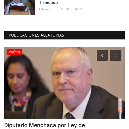
Troncoso
Editora
Julio 31, 2026
225
PUBLICACIONES ALEATORIAS
Política
ta
Diputado Menchaca por Ley de
C