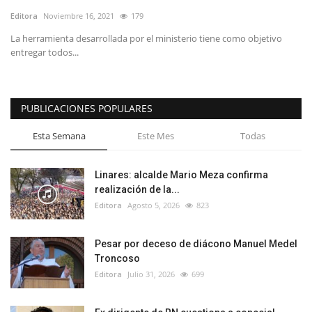
Editora
Noviembre 16, 2021
179
La herramienta desarrollada por el ministerio tiene como objetivo
entregar todos...
PUBLICACIONES POPULARES
Esta Semana
Este Mes
Todas
Linares: alcalde Mario Meza confirma
realización de la...
Editora
Agosto 5, 2026
823
Pesar por deceso de diácono Manuel Medel
Troncoso
Editora
Julio 31, 2026
699