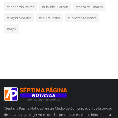
#Leonardo Palma
#Claudia Alarcón
#Plaza de Linares
#Ingrid Morales
#La Araucana
#Constanza Ponce
#Agro
"Séptima Página Noticias" en un Medio de Comunicación de la ciudad
de Linares cuyo objetivo es que la comunidad esté bien informada, a