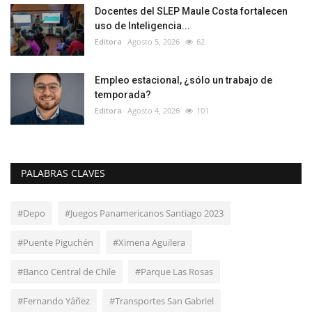
Docentes del SLEP Maule Costa fortalecen
uso de Inteligencia...
Editora
Agosto 5, 2026
62
Empleo estacional, ¿sólo un trabajo de
temporada?
Editora
Agosto 4, 2026
101
PALABRAS CLAVES
#Depo
#Juegos Panamericanos Santiago 2023
#Puente Piguchén
#Ximena Aguilera
#Banco Central de Chile
#Parque Las Rosas
#Fernando Yáñez
#Transportes San Gabriel