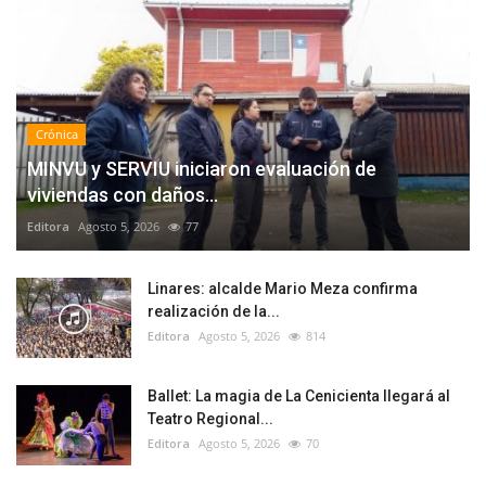
Crónica
MINVU y SERVIU iniciaron evaluación de
viviendas con daños...
Editora
Agosto 5, 2026
77
Linares: alcalde Mario Meza confirma
realización de la...
Editora
Agosto 5, 2026
814
Ballet: La magia de La Cenicienta llegará al
Teatro Regional...
Editora
Agosto 5, 2026
70