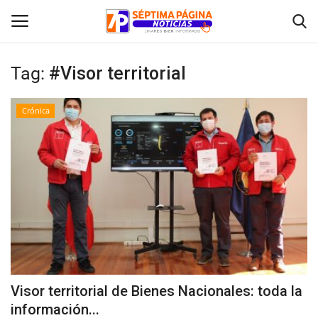
Tag:
#Visor territorial
Inicio
Crónica
Crónica
Policial
Tribunales
Deporte
Política
Visor territorial de Bienes Nacionales: toda la
información...
Espectáculos