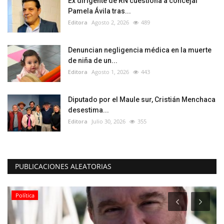
Ex dirigente de RN cuestiona a concejal
Pamela Ávila tras...
Editora
Agosto 2, 2026
489
Denuncian negligencia médica en la muerte
de niña de un...
Editora
Agosto 1, 2026
443
Diputado por el Maule sur, Cristián Menchaca
desestima...
Editora
Julio 30, 2026
355
PUBLICACIONES ALEATORIAS
Política