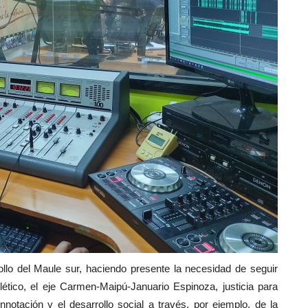
ollo del Maule sur, haciendo presente la necesidad de seguir
ético, el eje Carmen-Maipú-Januario Espinoza, justicia para
notación y el desarrollo social a través, por ejemplo, de la