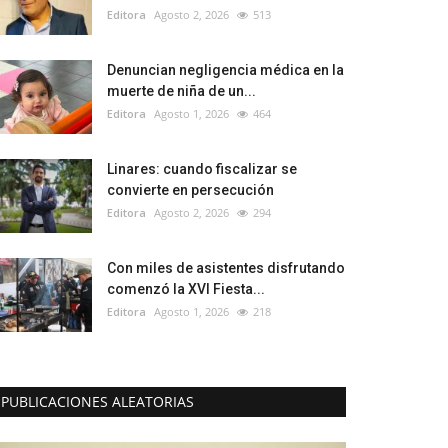
Editora
Agosto 2, 2026
513
Denuncian negligencia médica en la
muerte de niña de un...
Editora
Agosto 1, 2026
464
Linares: cuando fiscalizar se
convierte en persecución
Editora
Agosto 2, 2026
294
Con miles de asistentes disfrutando
comenzó la XVI Fiesta...
Editora
Agosto 1, 2026
218
PUBLICACIONES ALEATORIAS