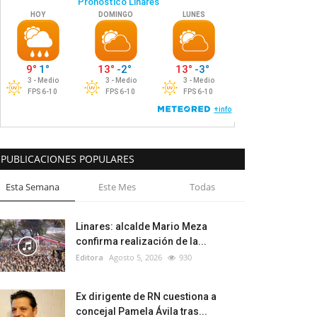
PUBLICACIONES POPULARES
Esta Semana
Este Mes
Todas
Linares: alcalde Mario Meza
confirma realización de la...
Editora
Agosto 5, 2026
930
Ex dirigente de RN cuestiona a
concejal Pamela Ávila tras...