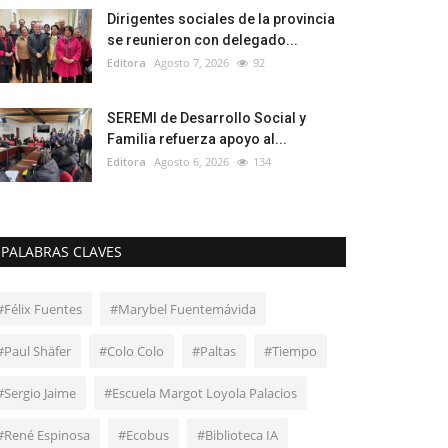
Dirigentes sociales de la provincia
se reunieron con delegado...
Editora
Agosto 7, 2026
92
SEREMI de Desarrollo Social y
Familia refuerza apoyo al...
Editora
Agosto 6, 2026
134
PALABRAS CLAVES
#Félix Fuentes
#Marybel Fuentemávida
#Paul Shäfer
#Colo Colo
#Paltas
#Tiempo
#Sergio Jaime
#Escuela Margot Loyola Palacios
#René Espinosa
#Ecobus
#Biblioteca IA