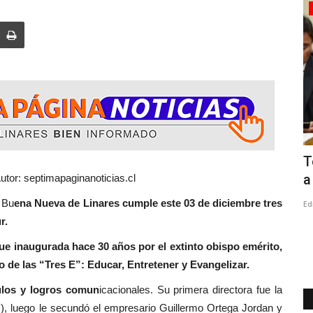
Crónica
Dirigentes sociales de la provincia se
T
reunieron con delegado...
a
tor: septimapaginanoticias.cl
u
ena Nueva de Linares cumple este 03 de diciembre tres
Editora
Agosto 7, 2026
92
Ed
r.
ta mañana en
En el marco del Día del Dirigente Social, representantes de
distintas comunas participaron...
ue inaugurada hace 30 años por el extinto obispo emérito,
de las “Tres E”: Educar, Entretener y Evangelizar.
culos y logros comun
icacionales. Su primera directora fue la
), luego le secundó el empresario Guillermo Ortega Jordan y