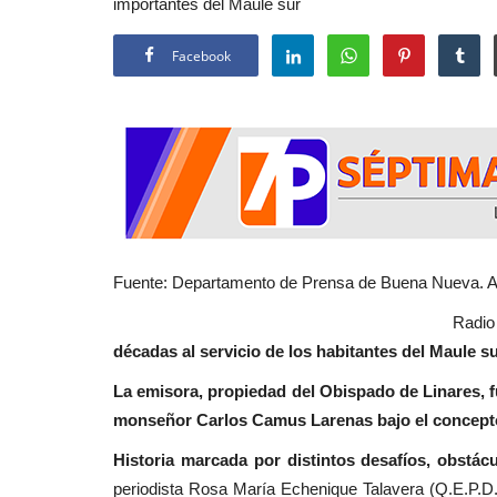
importantes del Maule sur
Policial
Facebook
Linares: ciclista muere tras ser
atropellado en el peligroso...
Fuente: Departamento de Prensa de Buena Nueva. Au
Radio B
Editora
Junio 9, 2026
1276
décadas al servicio de los habitantes del Maule su
Los hechos originados a eso de las 08:15 de es
el cruce Las Vertientes,...
La emisora, propiedad del Obispado de Linares, f
monseñor Carlos Camus Larenas bajo el concepto 
Historia marcada por distintos desafíos, obstá
periodista Rosa María Echenique Talavera (Q.E.P.D.