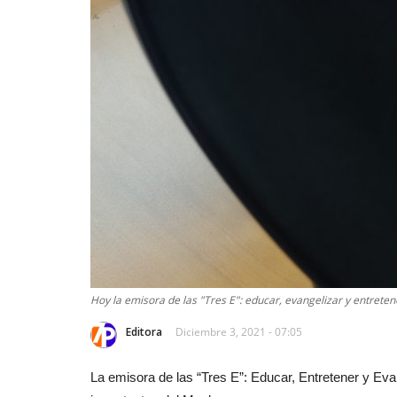
Hoy la emisora de las "Tres E": educar, evangelizar y entreten
Editora
Diciembre 3, 2021 - 07:05
La emisora de las “Tres E”: Educar, Entretener y Ev