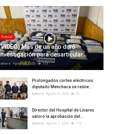
Policial
(VIDEO) Más de un año duró
investigación para desarticular...
Editora
Agosto 8, 2026
119
Prolongados cortes eléctricos:
diputado Menchaca se reúne...
Editora
Agosto 8, 2026
65
Director del Hospital de Linares
valoró la aprobación del...
Editora
Agosto 7, 2026
116