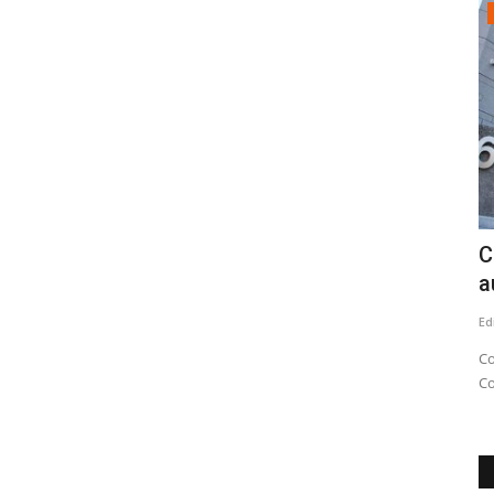
Política
ta
Diputado por el Maule sur, Cristián
C
Menchaca desestima...
a
Editora
Julio 30, 2026
363
Ed
e clásico
Reportaje de https://fnmchile.substack.com/ titulado “Más
Co
de 1.000 asesores y $1.300...
C