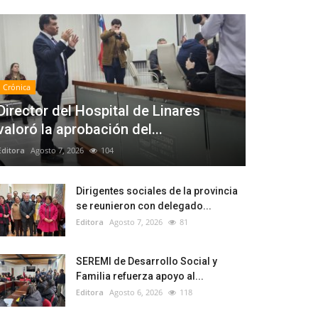
Crónica
Director del Hospital de Linares
valoró la aprobación del...
Editora
Agosto 7, 2026
104
Dirigentes sociales de la provincia
se reunieron con delegado...
Editora
Agosto 7, 2026
81
SEREMI de Desarrollo Social y
Familia refuerza apoyo al...
Editora
Agosto 6, 2026
118