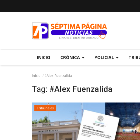
INICIO
CRÓNICA
POLICIAL
TRIB
Inicio
#Alex Fuenzalida
Tag:
#Alex Fuenzalida
Tribunales