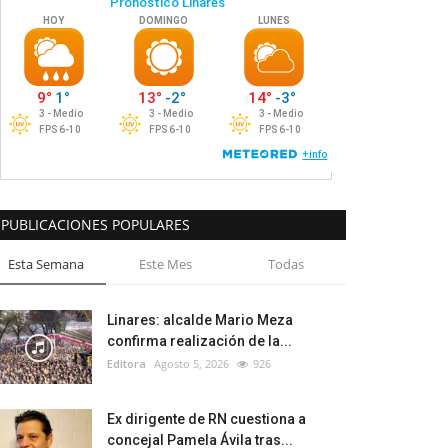
PUBLICACIONES POPULARES
Esta Semana
Este Mes
Todas
Linares: alcalde Mario Meza
confirma realización de la...
Editora
Agosto 5, 2026
926
Ex dirigente de RN cuestiona a
concejal Pamela Ávila tras...