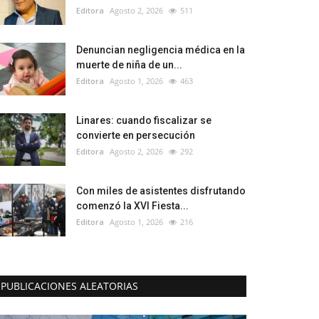
Editora
Agosto 2, 2026
511
Denuncian negligencia médica en la
muerte de niña de un...
Editora
Agosto 1, 2026
463
Linares: cuando fiscalizar se
convierte en persecución
Editora
Agosto 2, 2026
292
Con miles de asistentes disfrutando
comenzó la XVI Fiesta...
Editora
Agosto 1, 2026
216
PUBLICACIONES ALEATORIAS