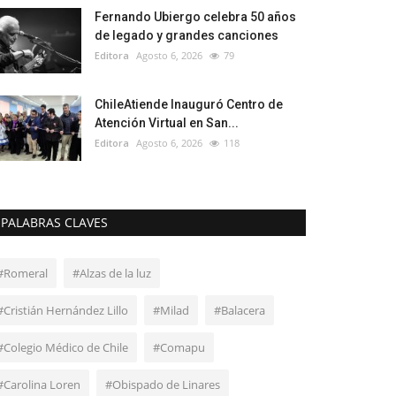
Fernando Ubiergo celebra 50 años
de legado y grandes canciones
Editora
Agosto 6, 2026
79
ChileAtiende Inauguró Centro de
Atención Virtual en San...
Editora
Agosto 6, 2026
118
PALABRAS CLAVES
#Romeral
#Alzas de la luz
#Cristián Hernández Lillo
#Milad
#Balacera
#Colegio Médico de Chile
#Comapu
#Carolina Loren
#Obispado de Linares