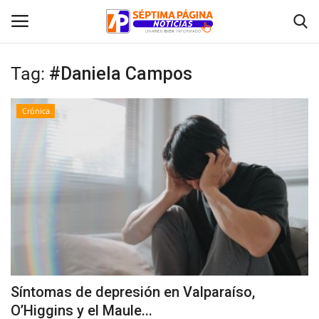
Tag:
#Daniela Campos
Inicio
Crónica
Crónica
Policial
Tribunales
Deporte
Política
Síntomas de depresión en Valparaíso,
O’Higgins y el Maule...
Espectáculos