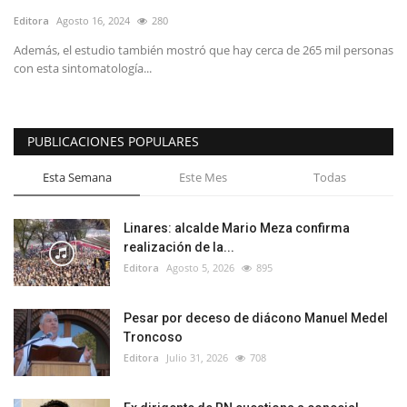
Editora
Agosto 16, 2024
280
Además, el estudio también mostró que hay cerca de 265 mil personas
con esta sintomatología...
PUBLICACIONES POPULARES
Esta Semana
Este Mes
Todas
Linares: alcalde Mario Meza confirma
realización de la...
Editora
Agosto 5, 2026
895
Pesar por deceso de diácono Manuel Medel
Troncoso
Editora
Julio 31, 2026
708