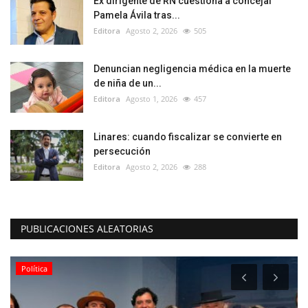
Ex dirigente de RN cuestiona a concejal
Pamela Ávila tras...
Editora
Agosto 2, 2026
505
Denuncian negligencia médica en la muerte
de niña de un...
Editora
Agosto 1, 2026
457
Linares: cuando fiscalizar se convierte en
persecución
Editora
Agosto 2, 2026
288
PUBLICACIONES ALEATORIAS
Política