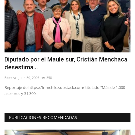
Diputado por el Maule sur, Cristián Menchaca
L
desestima...
e
Editora
Julio 30, 2026
358
Ed
Reportaje de https://fnmchile.substack.com/ titulado “Más de 1.000
Lo
asesores y $1.300...
La
PUBLICACIONES RECOMENDADAS