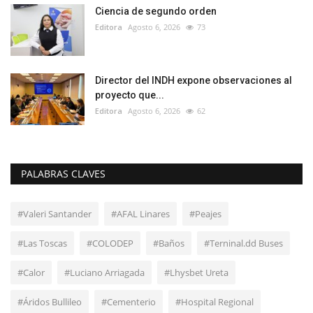
Ciencia de segundo orden
Editora
Agosto 6, 2026
73
Director del INDH expone observaciones al
proyecto que...
Editora
Agosto 6, 2026
62
PALABRAS CLAVES
#Valeri Santander
#AFAL Linares
#Peajes
#Las Toscas
#COLODEP
#Baños
#Terninal.dd Buses
#Calor
#Luciano Arriagada
#Lhysbet Ureta
#Áridos Bullileo
#Cementerio
#Hospital Regional