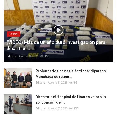
Policial
(VIDEO) Más de un año duró investigación para
desarticular...
Editora
Agosto 8, 2026
159
Prolongados cortes eléctricos: diputado
Menchaca se reúne...
Editora
Agosto 8, 2026
84
Director del Hospital de Linares valoró la
aprobación del...
Editora
Agosto 7, 2026
155