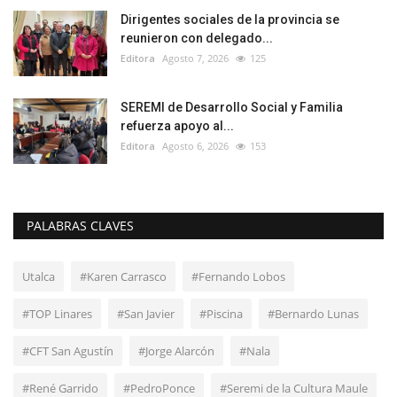
Dirigentes sociales de la provincia se
reunieron con delegado...
Editora
Agosto 7, 2026
125
SEREMI de Desarrollo Social y Familia
refuerza apoyo al...
Editora
Agosto 6, 2026
153
PALABRAS CLAVES
Utalca
#Karen Carrasco
#Fernando Lobos
#TOP Linares
#San Javier
#Piscina
#Bernardo Lunas
#CFT San Agustín
#Jorge Alarcón
#Nala
#René Garrido
#PedroPonce
#Seremi de la Cultura Maule