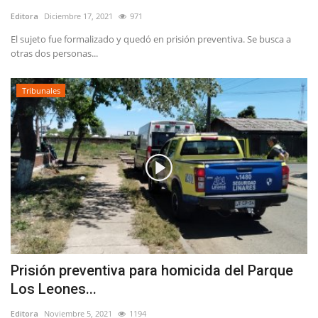
Editora
Diciembre 17, 2021
971
El sujeto fue formalizado y quedó en prisión preventiva. Se busca a
otras dos personas...
Tribunales
Prisión preventiva para homicida del Parque
Los Leones...
Editora
Noviembre 5, 2021
1194