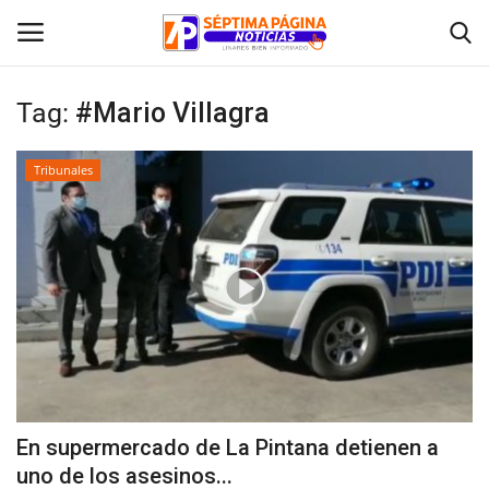
Tag:
#Mario Villagra
Inicio
Tribunales
Crónica
Policial
Tribunales
Deporte
Política
En supermercado de La Pintana detienen a
uno de los asesinos...
Espectáculos