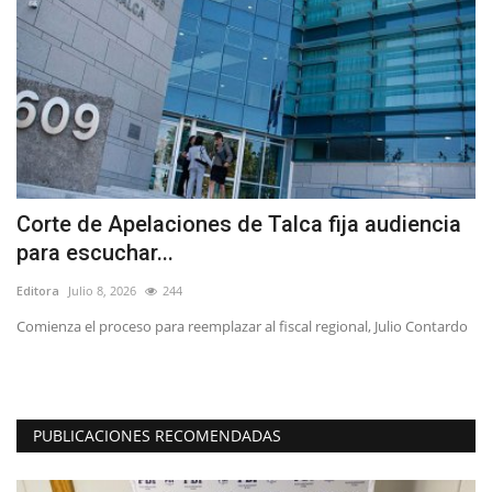
Corte de Apelaciones de Talca fija audiencia
L
para escuchar...
s
Editora
Julio 8, 2026
244
Ed
Comienza el proceso para reemplazar al fiscal regional, Julio Contardo
Lo
PUBLICACIONES RECOMENDADAS