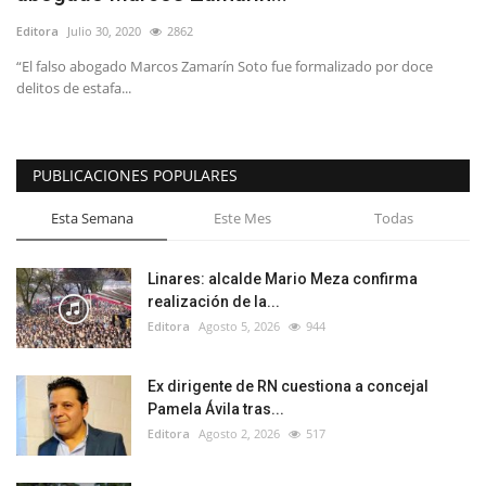
Editora
Julio 30, 2020
2862
“El falso abogado Marcos Zamarín Soto fue formalizado por doce
delitos de estafa...
PUBLICACIONES POPULARES
Esta Semana
Este Mes
Todas
Linares: alcalde Mario Meza confirma
realización de la...
Editora
Agosto 5, 2026
944
Ex dirigente de RN cuestiona a concejal
Pamela Ávila tras...
Editora
Agosto 2, 2026
517