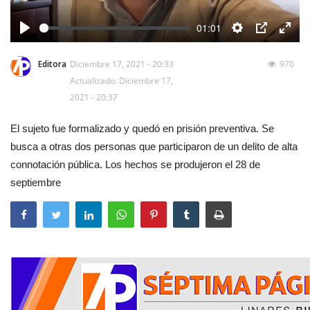
01:01
Play
Settings
PIP
Enter
fulls
Editora
Diciembre 17, 2021 - 20:33
970
Actualizado: Diciembre 17,
2021 - 20:37
El sujeto fue formalizado y quedó en prisión preventiva. Se
busca a otras dos personas que participaron de un delito de alta
connotación pública. Los hechos se produjeron el 28 de
septiembre