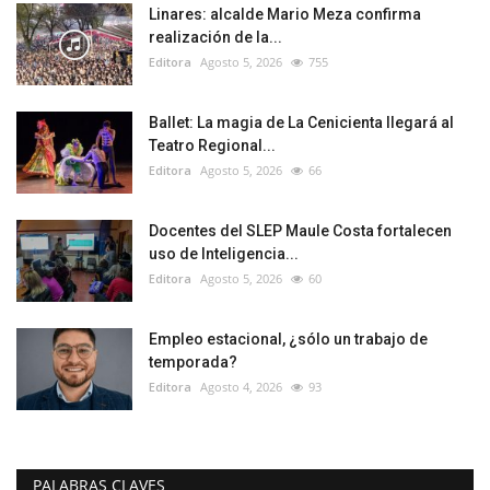
Linares: alcalde Mario Meza confirma
realización de la...
Editora
Agosto 5, 2026
755
Ballet: La magia de La Cenicienta llegará al
Teatro Regional...
Editora
Agosto 5, 2026
66
Docentes del SLEP Maule Costa fortalecen
uso de Inteligencia...
Editora
Agosto 5, 2026
60
Empleo estacional, ¿sólo un trabajo de
temporada?
Editora
Agosto 4, 2026
93
PALABRAS CLAVES