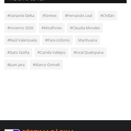
#Variante Delta
#Siretex
#Fernando Leal
#Chillán
#Invierno 2026
#Miraflores
#Claudia Morales
#Raúl Valenzuela
#Para ciclismo
Marihuana
#Gato Güiña
#Camila Vallejos
#Isral Quelopana
#Juan Jara
#Marco Grimalt