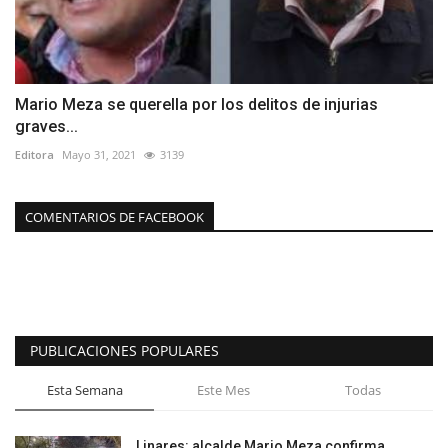
Mario Meza se querella por los delitos de injurias
graves...
Editora
Mayo 31, 2021
3139
COMENTARIOS DE FACEBOOK
PUBLICACIONES POPULARES
Esta Semana
Este Mes
Todas
Linares: alcalde Mario Meza confirma