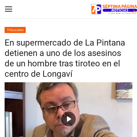
Tribunales
En supermercado de La Pintana
Inicio
detienen a uno de los asesinos
Crónica
de un hombre tras tiroteo en el
centro de Longaví
Policial
Tribunales
Deporte
Política
Play
Espectáculos