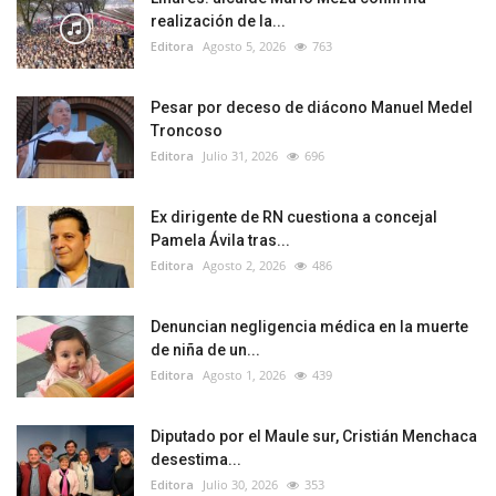
realización de la...
Editora
Agosto 5, 2026
763
Pesar por deceso de diácono Manuel Medel
Troncoso
Editora
Julio 31, 2026
696
Ex dirigente de RN cuestiona a concejal
Pamela Ávila tras...
Editora
Agosto 2, 2026
486
Denuncian negligencia médica en la muerte
de niña de un...
Editora
Agosto 1, 2026
439
Diputado por el Maule sur, Cristián Menchaca
desestima...
Editora
Julio 30, 2026
353