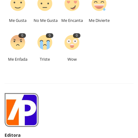
Me Gusta
No Me Gusta
Me Encanta
Me Divierte
0
0
0
Me Enfada
Triste
Wow
Editora