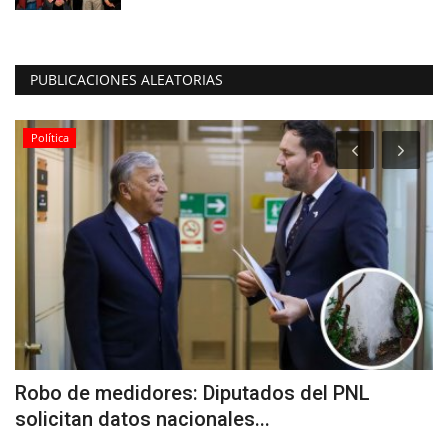
PUBLICACIONES ALEATORIAS
Política
Robo de medidores: Diputados del PNL
A
solicitan datos nacionales...
V