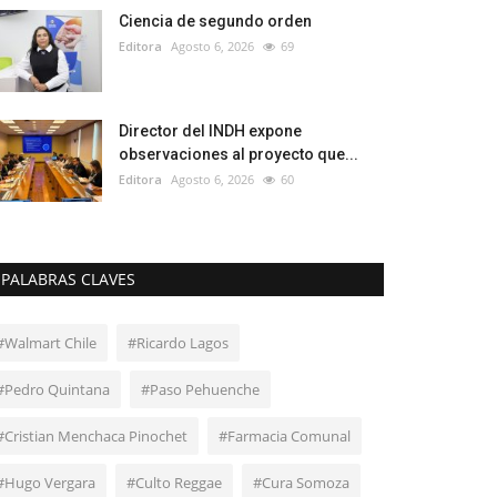
Ciencia de segundo orden
Editora
Agosto 6, 2026
69
Director del INDH expone
observaciones al proyecto que...
Editora
Agosto 6, 2026
60
PALABRAS CLAVES
#Walmart Chile
#Ricardo Lagos
#Pedro Quintana
#Paso Pehuenche
#Cristian Menchaca Pinochet
#Farmacia Comunal
#Hugo Vergara
#Culto Reggae
#Cura Somoza