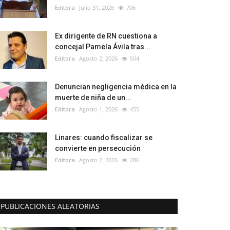
Editora
Julio 31, 2026
706
Ex dirigente de RN cuestiona a
concejal Pamela Ávila tras...
Editora
Agosto 2, 2026
504
Denuncian negligencia médica en la
muerte de niña de un...
Editora
Agosto 1, 2026
455
Linares: cuando fiscalizar se
convierte en persecución
Editora
Agosto 2, 2026
286
PUBLICACIONES ALEATORIAS