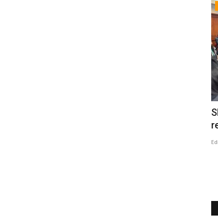
Política
ija
(VIDEO) Senadora Vodanovic confirmó
S
que partidos de la...
r
Editora
Julio 9, 2026
205
Ed
ional, Julio