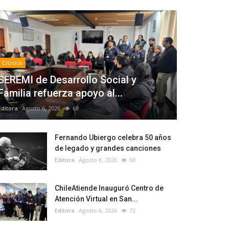
Crónica
SEREMI de Desarrollo Social y
Familia refuerza apoyo al...
Editora
Agosto 6, 2026
68
Fernando Ubiergo celebra 50 años
de legado y grandes canciones
Editora
Agosto 6, 2026
60
ChileAtiende Inauguró Centro de
Atención Virtual en San...
Editora
Agosto 6, 2026
72