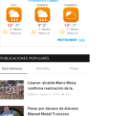
PUBLICACIONES POPULARES
Esta Semana
Este Mes
Todas
Linares: alcalde Mario Meza
confirma realización de la...
Editora
Agosto 5, 2026
883
Pesar por deceso de diácono
Manuel Medel Troncoso