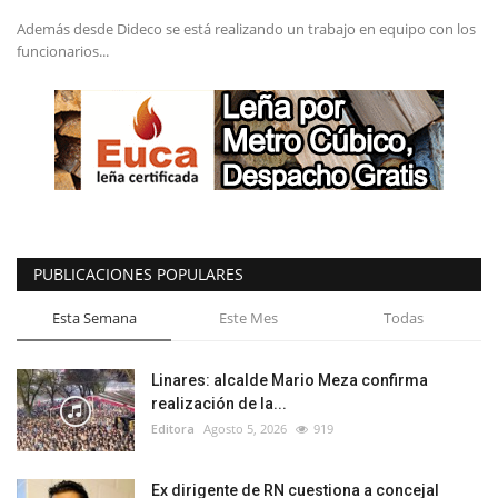
Además desde Dideco se está realizando un trabajo en equipo con los
funcionarios...
PUBLICACIONES POPULARES
Esta Semana
Este Mes
Todas
Linares: alcalde Mario Meza confirma
realización de la...
Editora
Agosto 5, 2026
919
Ex dirigente de RN cuestiona a concejal