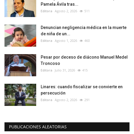
Pamela Ávila tras...
Editora
Agosto 2, 2026
511
Denuncian negligencia médica en la muerte
de niña de un...
Editora
Agosto 1, 2026
460
Pesar por deceso de diácono Manuel Medel
Troncoso
Editora
Julio 31, 2026
415
Linares: cuando fiscalizar se convierte en
persecución
Editora
Agosto 2, 2026
291
PUBLICACIONES ALEATORIAS