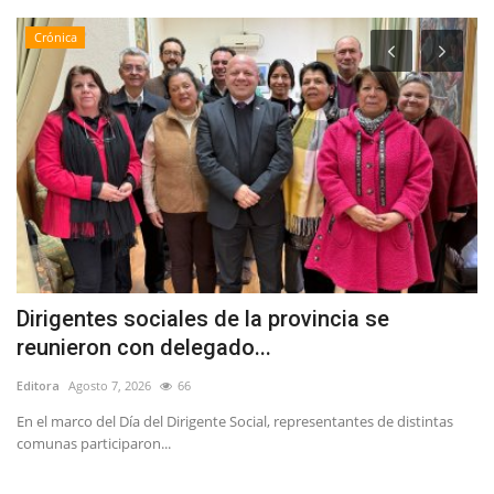
Crónica
Dirigentes sociales de la provincia se
V
reunieron con delegado...
p
Editora
Agosto 7, 2026
66
Ed
En el marco del Día del Dirigente Social, representantes de distintas
Lo
comunas participaron...
de