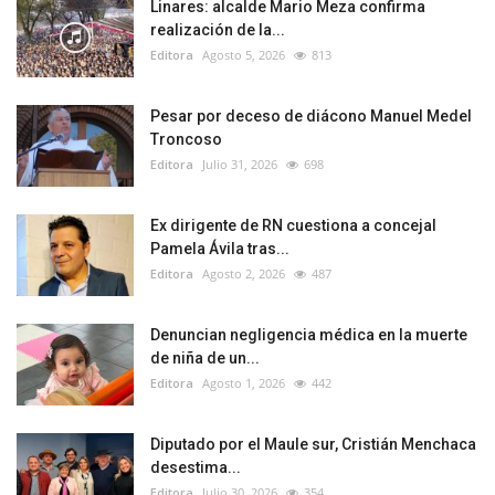
Linares: alcalde Mario Meza confirma
realización de la...
Editora
Agosto 5, 2026
813
Pesar por deceso de diácono Manuel Medel
Troncoso
Editora
Julio 31, 2026
698
Ex dirigente de RN cuestiona a concejal
Pamela Ávila tras...
Editora
Agosto 2, 2026
487
Denuncian negligencia médica en la muerte
de niña de un...
Editora
Agosto 1, 2026
442
Diputado por el Maule sur, Cristián Menchaca
desestima...
Editora
Julio 30, 2026
354