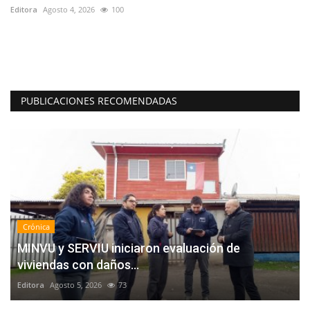
Editora
Agosto 4, 2026
100
Ed
La
di
PUBLICACIONES RECOMENDADAS
Crónica
MINVU y SERVIU iniciaron evaluación de
viviendas con daños...
Editora
Agosto 5, 2026
73