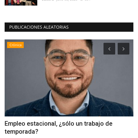
PUBLICACIONES ALEATORIAS
Crónica
Empleo estacional, ¿sólo un trabajo de
D
temporada?
d