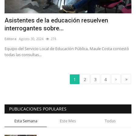
Asistentes de la educación resuelven
interrogantes sobre...
Editora
Agosto 30, 2024
274
Equipo del Servicio Local de Educación Pública, Maule Costa contestó
todas las consultas...
›
»
1
2
3
4
PUBLICACIONES POPULARES
Esta Semana
Este Mes
Todas