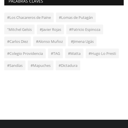
PALABRAS CLAVES
#Los Chacareros de Paine
#Lomas de Putagán
"Mitchel Gelsis
#Javier Rojas
#Patricio Espinoza
#Carlos Diez
#Alonso Muñoz
#Jimena Ugás
#Colegio Providencia
#TAG
#Matta
#Hugo Lo Presti
#Sandías
#Mapuches
#Dictadura