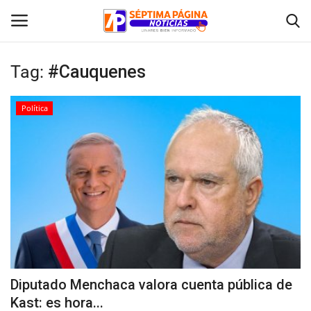
Tag:
#Cauquenes
Inicio
Política
Crónica
Policial
Tribunales
Deporte
Política
Diputado Menchaca valora cuenta pública de
Kast: es hora...
Espectáculos