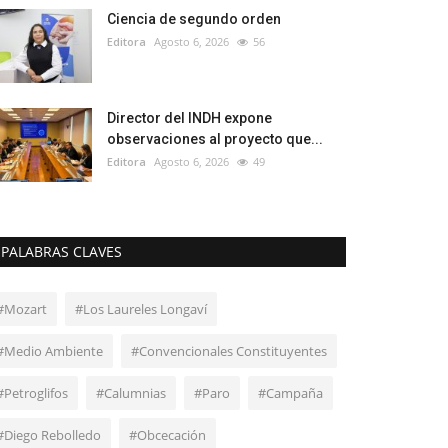
Ciencia de segundo orden
Editora
Agosto 6, 2026
56
Director del INDH expone
observaciones al proyecto que...
Editora
Agosto 6, 2026
49
PALABRAS CLAVES
#Mozart
#Los Laureles Longaví
#Medio Ambiente
#Convencionales Constituyentes
#Petroglifos
#Calumnias
#Paro
#Campaña
#Diego Rebolledo
#Obcecación