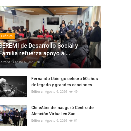
Crónica
SEREMI de Desarrollo Social y
Familia refuerza apoyo al...
Editora
Agosto 6, 2026
56
Fernando Ubiergo celebra 50 años
de legado y grandes canciones
Editora
Agosto 6, 2026
49
ChileAtiende Inauguró Centro de
Atención Virtual en San...
Editora
Agosto 6, 2026
61