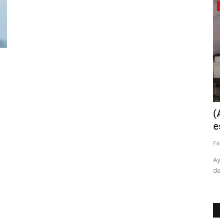
Política
rcelo
(VIDEO) Senadora Vodanovic confirmó
(
que partidos de la...
e
Editora
Julio 9, 2026
202
Ed
 injurias y
Ay
de