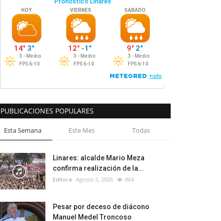
PUBLICACIONES POPULARES
Esta Semana
Este Mes
Todas
Linares: alcalde Mario Meza
confirma realización de la...
Editora
Agosto 5, 2026
864
Pesar por deceso de diácono
Manuel Medel Troncoso