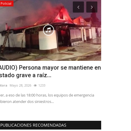
Policial
Deporte
AUDIO) Persona mayor se mantiene en
Linares ti
stado grave a raíz...
Compak Sp
itora
Mayo 28, 2026
1233
Editora
Noviembre
er, a eso de las 18:00 horas, los equipos de emergencia
Víctor Rodríguez 
bieron atender dos siniestros...
Asociación de Pes
PUBLICACIONES RECOMENDADAS