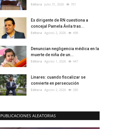
Editora
Julio 31, 2026
701
Ex dirigente de RN cuestiona a
concejal Pamela Ávila tras...
Editora
Agosto 2, 2026
498
Denuncian negligencia médica en la
muerte de niña de un...
Editora
Agosto 1, 2026
447
Linares: cuando fiscalizar se
convierte en persecución
Editora
Agosto 2, 2026
280
PUBLICACIONES ALEATORIAS