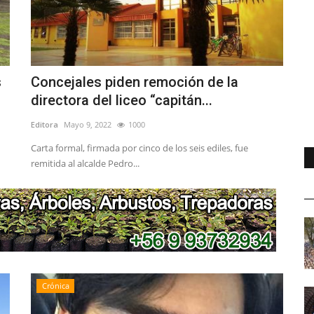
s
Concejales piden remoción de la
directora del liceo “capitán...
Editora
Mayo 9, 2022
1000
Carta formal, firmada por cinco de los seis ediles, fue
remitida al alcalde Pedro...
Crónica