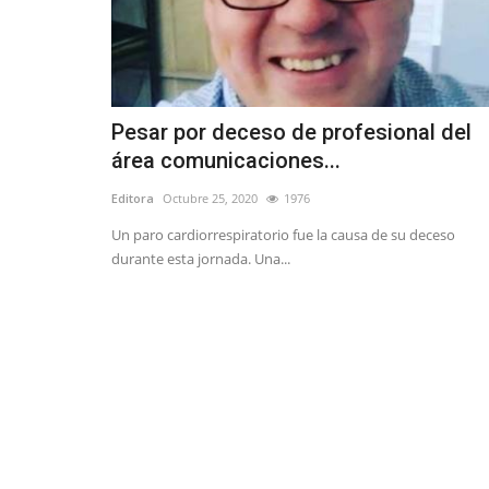
Tribunales
Pesar por deceso de profesional del
área comunicaciones...
Editora
Octubre 25, 2020
1976
Un paro cardiorrespiratorio fue la causa de su deceso
Abogado Salvador Concha: Ma
durante esta jornada. Una...
Campos Vergara seguirá...
Editora
Julio 24, 2026
367
El jurista, explicó que la sentencia por el delito de
calumnias dictaminada...