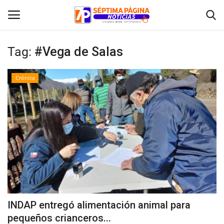
Tag:
#Vega de Salas
Inicio
Crónica
Crónica
Policial
Tribunales
Deporte
Política
INDAP entregó alimentación animal para
pequeños crianceros...
Espectáculos