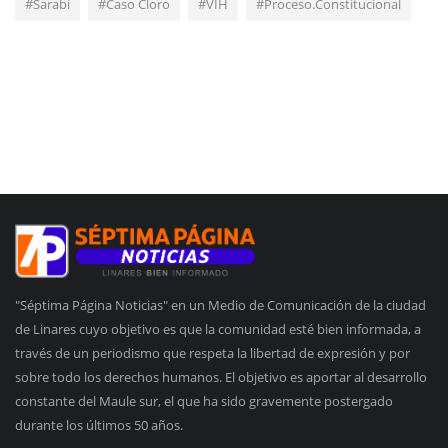
#Sarabi
#Caso Cloro
#VIH
#Proceso.Constitucional
"Séptima Página Noticias" en un Medio de Comunicación de la ciudad
de Linares cuyo objetivo es que la comunidad esté bien informada, a
través de un periodismo que respeta la libertad de expresión y por
sobre todo los derechos humanos. El objetivo es aportar al desarrollo
constante del Maule sur, el que ha sido gravemente postergado
durante los últimos 50 años.