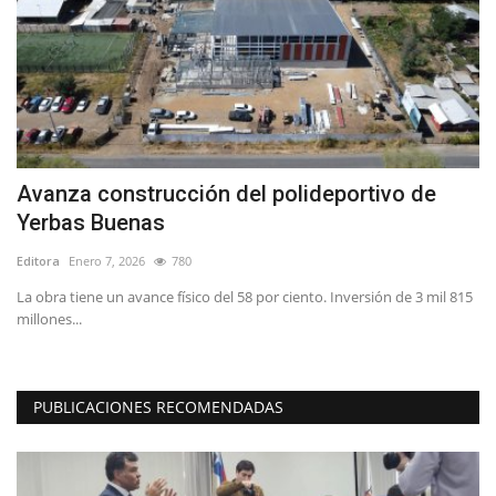
Avanza construcción del polideportivo de
A
Yerbas Buenas
M
Editora
Enero 7, 2026
780
Ed
La obra tiene un avance físico del 58 por ciento. Inversión de 3 mil 815
Co
millones...
la 
PUBLICACIONES RECOMENDADAS