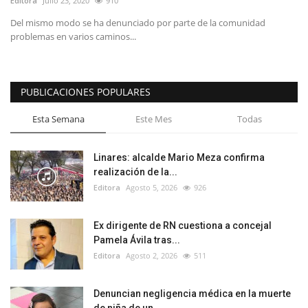
Editora
Julio 23, 2020
910
Del mismo modo se ha denunciado por parte de la comunidad
problemas en varios caminos...
PUBLICACIONES POPULARES
Esta Semana
Este Mes
Todas
Linares: alcalde Mario Meza confirma
realización de la...
Editora
Agosto 5, 2026
926
Ex dirigente de RN cuestiona a concejal
Pamela Ávila tras...
Editora
Agosto 2, 2026
511
Denuncian negligencia médica en la muerte
de niña de un...