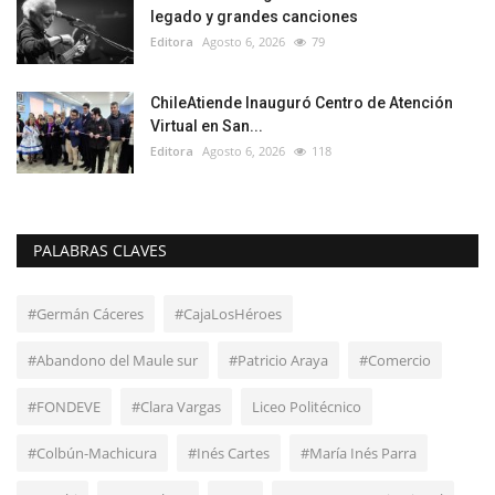
legado y grandes canciones
Editora
Agosto 6, 2026
79
ChileAtiende Inauguró Centro de Atención
Virtual en San...
Editora
Agosto 6, 2026
118
PALABRAS CLAVES
#Germán Cáceres
#CajaLosHéroes
#Abandono del Maule sur
#Patricio Araya
#Comercio
#FONDEVE
#Clara Vargas
Liceo Politécnico
#Colbún-Machicura
#Inés Cartes
#María Inés Parra